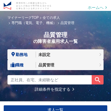
障害特性への配慮を得ながら
あなたの強みや専門性を活かせる
ホームへ
仕事を見つける求人サイトです
マイナーリーグTOP
全ての求人
専門職（電気、電子、機械）
品質管理
品質管理
の障害者雇用求人一覧
勤務地
未設定
職種
品質管理
詳細条件を指定する
求人一覧