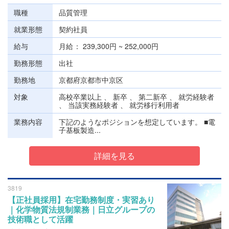
職種
品質管理
就業形態
契約社員
給与
月給
239,300円 ~ 252,000円
勤務形態
出社
勤務地
京都府京都市中京区
対象
高校卒業以上 、 新卒 、 第二新卒 、 就労経験者
、 当該実務経験者 、 就労移行利用者
業務内容
下記のようなポジションを想定しています。 ■電
子基板製造...
詳細を見る
3819
【正社員採用】在宅勤務制度・実習あり
｜化学物質法規制業務｜日立グループの
技術職として活躍