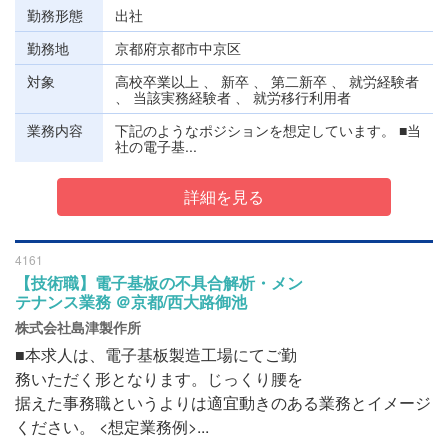
勤務形態
出社
勤務地
京都府京都市中京区
対象
高校卒業以上 、 新卒 、 第二新卒 、 就労経験者
、 当該実務経験者 、 就労移行利用者
業務内容
下記のようなポジションを想定しています。 ■当
社の電子基...
詳細を見る
4161
【技術職】電子基板の不具合解析・メン
テナンス業務 ＠京都/西大路御池
株式会社島津製作所
■本求人は、電子基板製造工場にてご勤
務いただく形となります。じっくり腰を
据えた事務職というよりは適宜動きのある業務とイメージ
ください。 <想定業務例>...