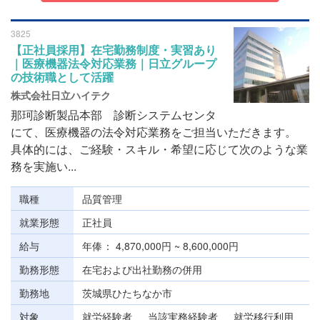
3825
【正社員採用】在宅勤務制度・実習あり
｜医療機器法令対応業務｜日立グループ
の技術職として活躍
株式会社日立ハイテク
那珂診断製品本部 診断システムセンタ
にて、医療機器の法令対応業務をご担当いただきます。
具体的には、ご経験・スキル・希望に応じて次のような業
務を実施い...
職種
品質管理
就業形態
正社員
給与
年俸
4,870,000円 ~ 8,600,000円
勤務形態
在宅および出社勤務の併用
勤務地
茨城県ひたちなか市
対象
就労経験者 、 当該実務経験者 、 就労移行利用