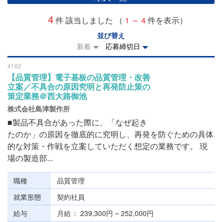
4
件 該当しました （
1 ～ 4
件を表示）
並び替え
新着
応募締切日
4162
【品質管理】電子基板の品質管理・改善
立案／不具合の原因究明と再発防止策の
策定業務＠西大路御池
株式会社島津製作所
■製品不具合があった際に、「なぜ起き
たのか」の原因を徹底的に究明し、再発を防ぐための具体
的な対策・作戦を立案していただく想定の業務です。 現
場の製造部...
職種
品質管理
就業形態
契約社員
給与
月給
239,300円 ~ 252,000円