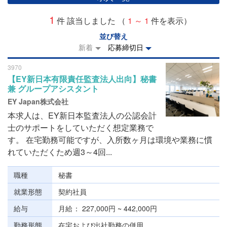
1
件 該当しました （
1 ～ 1
件を表示）
並び替え
新着
応募締切日
3970
【EY新日本有限責任監査法人出向】秘書
兼 グループアシスタント
EY Japan株式会社
本求人は、EY新日本監査法人の公認会計
士のサポートをしていただく想定業務で
す。 在宅勤務可能ですが、入所数ヶ月は環境や業務に慣
れていただくため週3～4回...
職種
秘書
就業形態
契約社員
給与
月給
227,000円 ~ 442,000円
勤務形態
在宅および出社勤務の併用