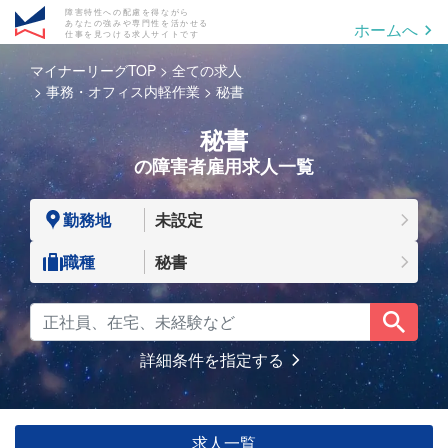
障害特性への配慮を得ながら
あなたの強みや専門性を活かせる
ホームへ
仕事を見つける求人サイトです
マイナーリーグTOP
全ての求人
事務・オフィス内軽作業
秘書
秘書
の障害者雇用求人一覧
勤務地
未設定
職種
秘書
詳細条件を指定する
求人一覧