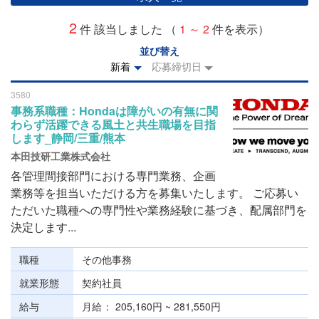
2
件 該当しました （
1 ～ 2
件を表示）
並び替え
新着
応募締切日
3580
事務系職種：Hondaは障がいの有無に関
わらず活躍できる風土と共生職場を目指
します_静岡/三重/熊本
本田技研工業株式会社
各管理間接部門における専門業務、企画
業務等を担当いただける方を募集いたします。 ご応募い
ただいた職種への専門性や業務経験に基づき、配属部門を
決定します...
職種
その他事務
就業形態
契約社員
給与
月給
205,160円 ~ 281,550円