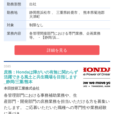
勤務形態
出社
勤務地
静岡県浜松市 、 三重県鈴鹿市 、 熊本県菊池郡
大津町
対象
制限なし
業務内容
各管理間接部門における専門業務、企画業務
等。 ・【静岡/浜...
詳細を見る
3585
庶務：Hondaは障がいの有無に関わらず
活躍できる風土と共生職場を目指します
_静岡/三重/熊本
本田技研工業株式会社
各管理部門における事務補助業務や、生
産部門・開発部門の庶務業務を担当いただける方を募集い
たします。 ご応募いただいた職種への専門性や業務経験
に基づき、...