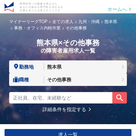
障害特性への配慮を得ながら
あなたの強みや専門性を活かせる
ホームへ
仕事を見つける求人サイトです
マイナーリーグTOP
全ての求人
九州・沖縄
熊本県
事務・オフィス内軽作業
その他事務
熊本県×その他事務
の障害者雇用求人一覧
勤務地
熊本県
職種
その他事務
詳細条件を指定する
求人一覧