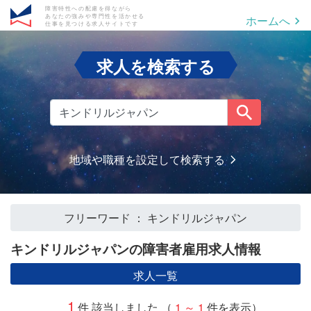
障害特性への配慮を得ながら
あなたの強みや専門性を活かせる
ホームへ
仕事を見つける求人サイトです
求人を検索する
地域や職種を設定して検索する
フリーワード
キンドリルジャパン
キンドリルジャパンの障害者雇用求人情報
求人一覧
1
件 該当しました （
1 ～ 1
件を表示）