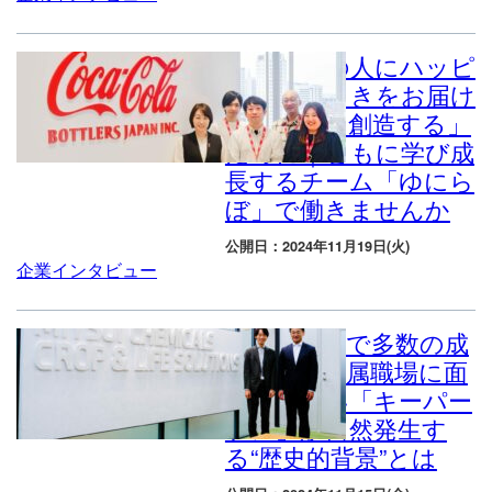
「すべての人にハッピ
ーなひとときをお届け
し、価値を創造する」
ために｜ともに学び成
長するチーム「ゆにら
ぼ」で働きませんか
公開日：2024年11月19日(火)
企業インタビュー
個別配属型で多数の成
功事例。配属職場に面
倒見のよい「キーパー
ソン」が自然発生す
る“歴史的背景”とは