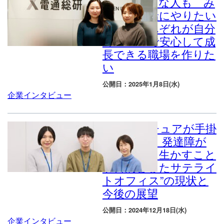
一人が好きな人も み
んなと一緒にやりたい
人も｜それぞれが自分
のペースで安心して成
長できる職場を作りた
い
公開日：2025年1月8日(水)
企業インタビュー
アクセンチュアが手掛
けた”精神・発達障が
いの能力を生かすこと
を目的としたサテライ
トオフィス”の現状と
今後の展望
公開日：2024年12月18日(水)
企業インタビュー