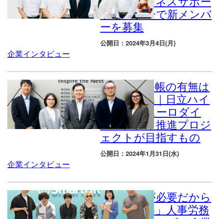
働く。ビジネスサポー
トセンターで新メンバ
ーを募集
公開日：2024年3月4日(月)
企業インタビュー
障がい者手帳の有無は
問わず募集｜日立ハイ
テクのニューロダイ
バーシティ推進プロジ
ェクトが目指すもの
公開日：2024年1月31日(水)
企業インタビュー
「あなたが必要だから
採用したい」人事労務