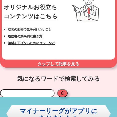
オリジナルお役立ち
コンテンツはこちら
就労の面接で気を付けたいこと
履歴書の効果的な書き方
給料を下げないためのコツ など
タップして記事を見る
気になるワードで検索してみる
検
索
マイナーリーグがアプリに