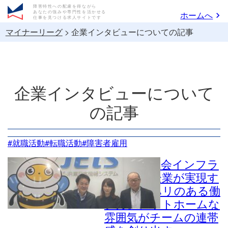
障害特性への配慮を得ながら
あなたの強みや専門性を活かせる
ホームへ
仕事を見つける求人サイトです
マイナーリーグ
>
企業インタビューについての記事
企業インタビューについて
の記事
#就職活動
#転職活動
#障害者雇用
次世代の社会インフラ
を支える企業が実現す
る、メリハリのある働
き方。アットホームな
雰囲気がチームの連帯