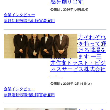
感を創り出す
公開日：2026年1月5日(月)
企業インタビュー
就職活動
転職活動
障害者雇用
障害のある方それぞれ
がやりがいを持って輝
きながら働ける職場を
目指しています ―三
井住友トラスト・ビジ
ネスサービス株式会社
―
公開日：2025年12月16日(火)
企業インタビュー
就職活動
転職活動
障害者雇用