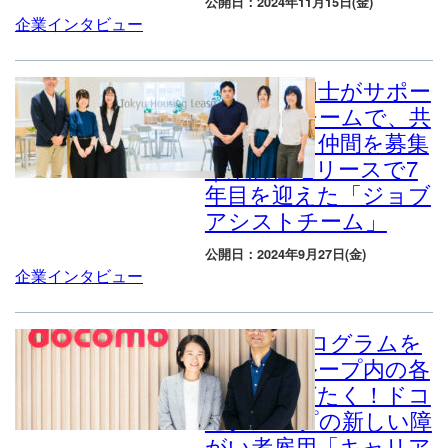
公開日：2024年11月15日(金)
企業インタビュー
メンバー同士がサポー
トし合うチームで、共
に成長する仲間を募集
｜東急住宅リースで7
年目を迎えた「ジョブ
アシストチーム」
公開日：2024年9月27日(金)
企業インタビュー
2年間のプログラムを
経て、グループ内の各
部門へ羽ばたく！ドコ
モグループの新しい障
がい者雇用「キャリア