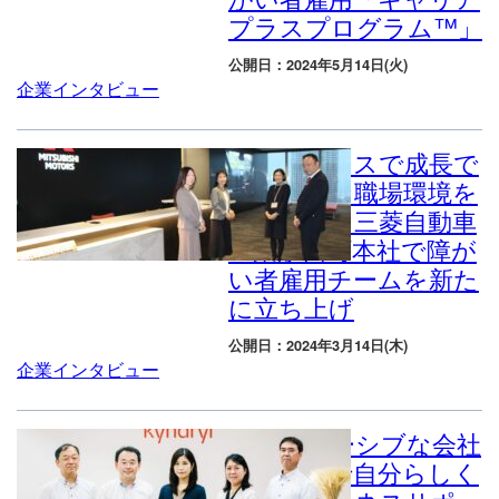
プラスプログラム™」
公開日：2024年5月14日(火)
企業インタビュー
自分のペースで成長で
きる安心な職場環境を
作りたい｜三菱自動車
工業が田町本社で障が
い者雇用チームを新た
に立ち上げ
公開日：2024年3月14日(木)
企業インタビュー
インクルーシブな会社
文化の中で自分らしく