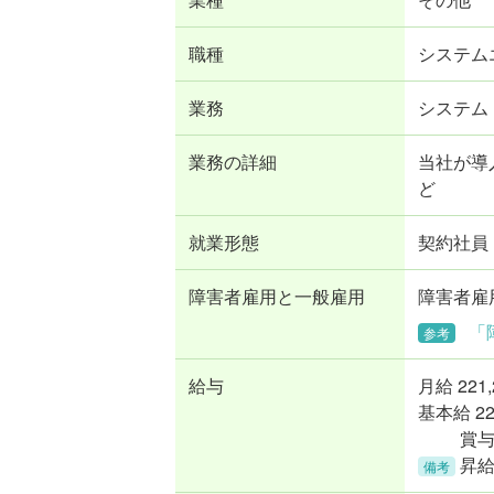
職種
システム
業務
システム
業務の詳細
当社が導
ど
就業形態
契約社員
障害者雇用と一般雇用
障害者雇
「
参考
給与
月給
221
基本給 221
賞与
昇
備考