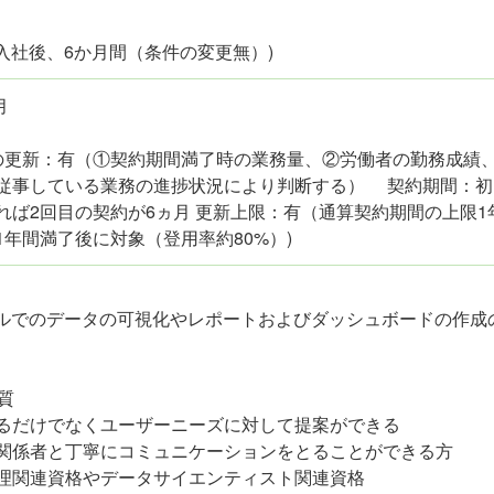
(入社後、6か月間（条件の変更無）)
月
約の更新：有（①契約期間満了時の業務量、②労働者の勤務成績
従事している業務の進捗状況により判断する） 契約期間：初
れば2回目の契約が6ヵ月 更新上限：有（通算契約期間の上限
1年間満了後に対象（登用率約80%）)
ールでのデータの可視化やレポートおよびダッシュボードの作成
質
るだけでなくユーザーニーズに対して提案ができる
関係者と丁寧にコミュニケーションをとることができる方
理関連資格やデータサイエンティスト関連資格