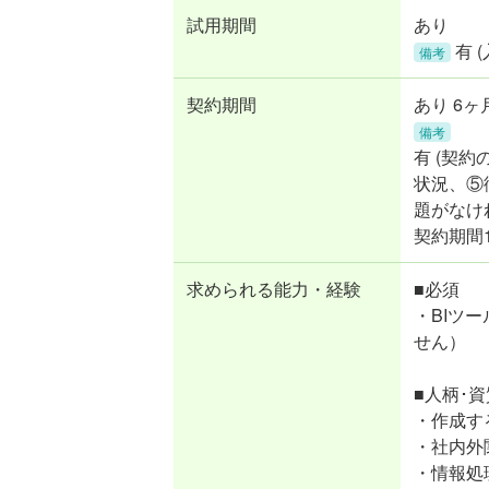
試用期間
あり
有 
備考
契約期間
あり 6ヶ
備考
有 (契
状況、⑤
題がなけ
契約期間
求められる能力・経験
■必須
・BIツ
せん）
■人柄･資
・作成す
・社内外
・情報処