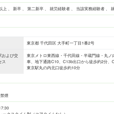
上 、 新卒 、 第二新卒 、 就労経験者 、 当該実務経験者 、
東京都 千代田区 大手町一丁目1番2号
駅および交
東京メトロ東西線・千代田線・半蔵門線・丸ノ
セス
車、地下通路C10、C13b出口から徒歩約2分、
東京駅丸の内北口徒歩約10分
内禁煙
17:30
フレックスタイム制（コアタイムなし）