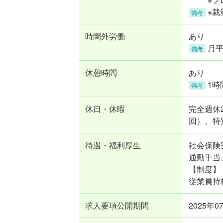
※
備考
時間外労働
あり
月
備考
休憩時間
あり
1時
備考
休日・休暇
完全週休
回）、特
待遇・福利厚生
社会保険
通勤手当
【制度】
従業員持
求人要項公開期間
2025年0