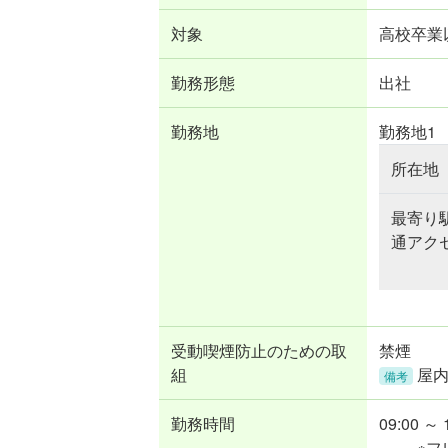
対象
高校卒業以
勤務形態
出社
勤務地
勤務地1
所在地
最寄り
通アク
受動喫煙防止のための取
禁煙
組
屋
備考
勤務時間
09:00 ～ 
※