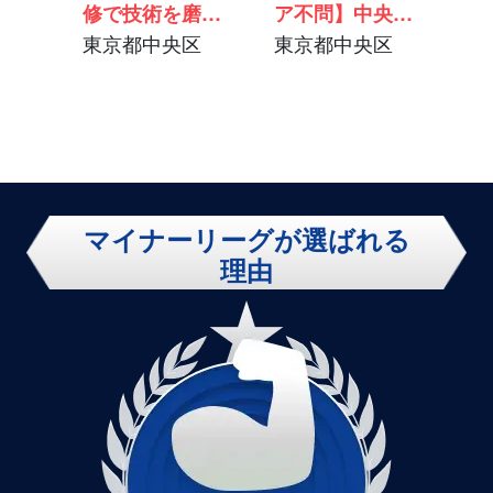
修で技術を磨
ア不問】中央区
き、顧客のIT戦
東京都中央区
で正社員事務｜
東京都中央区
略を成功へ導く
未経験OK・適
コンサルタント
性に合わせた事
候補
務サポート
マイナーリーグが選ばれる
理由