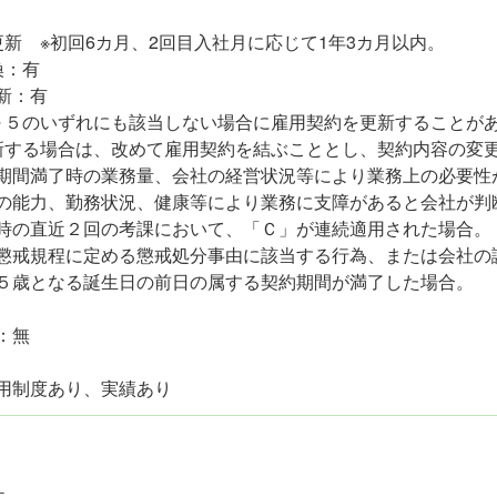
更新 ※初回6カ月、2回目入社月に応じて1年3カ月以内。
換：有
新：有
～５のいずれにも該当しない場合に雇用契約を更新することが
新する場合は、改めて雇用契約を結ぶこととし、契約内容の変
期間満了時の業務量、会社の経営状況等により業務上の必要性
の能力、勤務状況、健康等により業務に支障があると会社が判
時の直近２回の考課において、「Ｃ」が連続適用された場合。
懲戒規程に定める懲戒処分事由に該当する行為、または会社の
５歳となる誕生日の前日の属する契約期間が満了した場合。
：無
用制度あり、実績あり
件