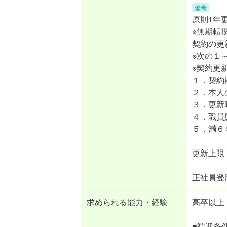
備考
原則1年
※無期転
契約の更
※次の１
※契約更
１．契約
２．本人
３．更新
４．職員
５．満６
更新上限
正社員登
求められる能力・経験
高卒以上
■歓迎条