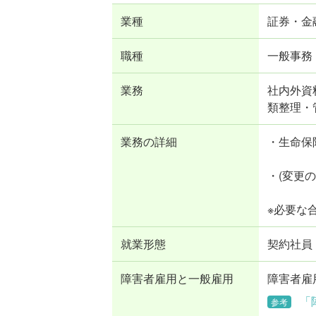
業種
証券・金
職種
一般事務
業務
社内外資料
類整理・
業務の詳細
・生命保
・(変更
※必要な
就業形態
契約社員
障害者雇用と一般雇用
障害者雇
「
参考