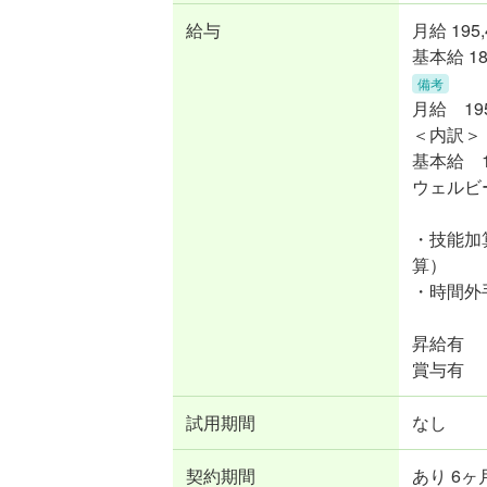
給与
月給
195
基本給 18
備考
月給 195
＜内訳＞
基本給 1
ウェルビー
・技能加
算）
・時間外
昇給有
賞与有
試用期間
なし
契約期間
あり 6ヶ