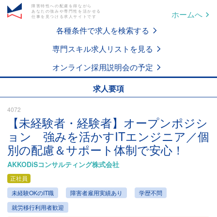
障害特性への配慮を得ながら
あなたの強みや専門性を活かせる
ホームへ
仕事を見つける求人サイトです
各種条件で求人を検索する
専門スキル求人リストを見る
オンライン採用説明会の予定
求人要項
4072
【未経験者・経験者】オープンポジシ
ョン 強みを活かすITエンジニア／個
別の配慮＆サポート体制で安心！
AKKODiSコンサルティング株式会社
正社員
未経験OKのIT職
障害者雇用実績あり
学歴不問
就労移行利用者歓迎