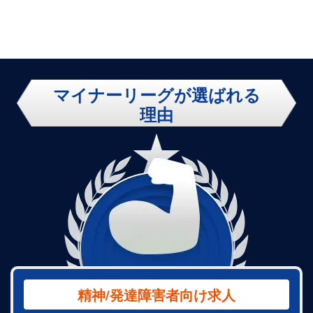
両輪で支える自
の両輪で支える
の
分らしい働き方
自分らしい働き
自
方
方
マイナーリーグが選ばれる
理由
精神/発達障害者向け求人