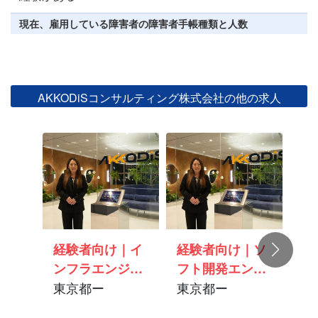
現在、雇用している障害者の障害者手帳種類と人数
AKKODiSコンサルティング株式会社の他の求人
経験者向け｜イ
経験者向け｜ソ
未
ンフラエンジニ
フト開発エンジ
イ
ア 環境調整と
東京都ー
ニア 環境調整
東京都ー
ニ
東
キャリア支援の
とキャリア支援
と