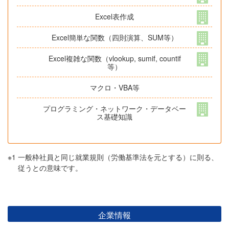
Excel表作成
Excel簡単な関数（四則演算、SUM等）
Excel複雑な関数（vlookup, sumif, countif
等）
マクロ・VBA等
プログラミング・ネットワーク・データベー
ス基礎知識
※1
一般枠社員と同じ就業規則（労働基準法を元とする）に則る、
従うとの意味です。
企業情報