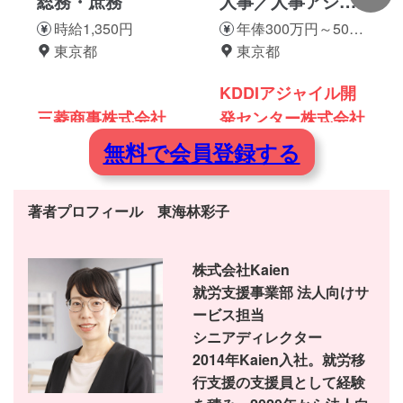
総務・庶務
人事／人事アシス
タント
時給1,350円
年俸300万円～500
東京都
万円
東京都
KDDIアジャイル開
三菱商事株式会社
発センター株式会社
無料で会員登録する
著者プロフィール 東海林彩子
株式会社Kaien
就労支援事業部 法人向けサ
ービス担当
シニアディレクター
2014年Kaien入社。就労移
行支援の支援員として経験