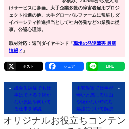
を積み、2020年から法人向
けサービスに参画。大手企業多数の障害者雇用プロジ
ェクト推進の他、大手グローバルファームに常駐しダ
イバーシティ推進担当として社内啓発などの業務に従
事。公認心理師。
取材対応：週刊ダイヤモンド「
職場の発達障害 最新
情報
」
X
Facebook
Line
«
統合失調症でも仕
不安障害で仕事が
»
事はできる？続か
怖いと感じる理由
ない原因や向いて
や続かない時の対
る仕事を解説
処法について解説
オリジナルお役立ちコンテン