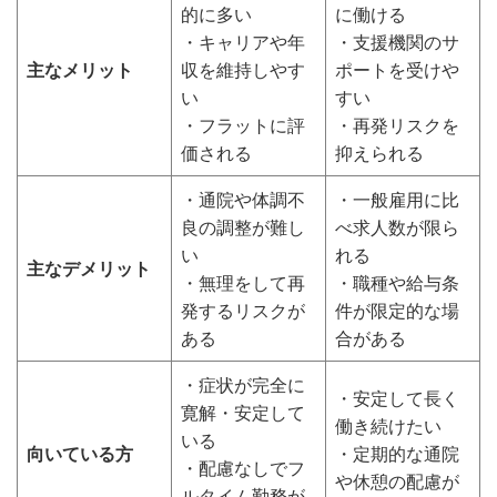
的に多い
に働ける
・キャリアや年
・支援機関のサ
主なメリット
収を維持しやす
ポートを受けや
い
すい
・フラットに評
・再発リスクを
価される
抑えられる
・通院や体調不
・一般雇用に比
良の調整が難し
べ求人数が限ら
い
れる
主なデメリット
・無理をして再
・職種や給与条
発するリスクが
件が限定的な場
ある
合がある
・症状が完全に
・安定して長く
寛解・安定して
働き続けたい
いる
向いている方
・定期的な通院
・配慮なしでフ
や休憩の配慮が
ルタイム勤務が