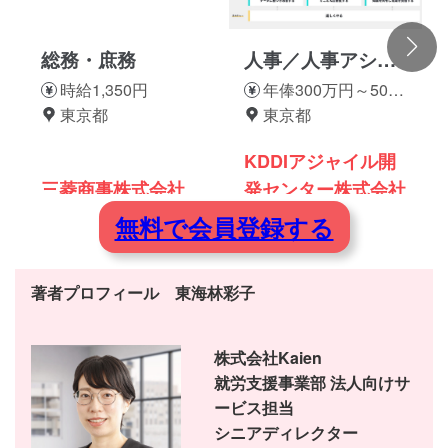
総務・庶務
人事／人事アシス
タント
時給1,350円
年俸300万円～500
東京都
万円
東京都
KDDIアジャイル開
三菱商事株式会社
発センター株式会社
無料で会員登録する
著者プロフィール 東海林彩子
株式会社Kaien
就労支援事業部 法人向けサ
ービス担当
シニアディレクター