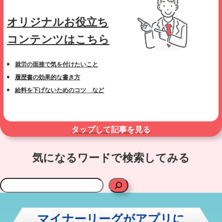
オリジナルお役立ち
コンテンツはこちら
就労の面接で気を付けたいこと
履歴書の効果的な書き方
給料を下げないためのコツ など
タップして記事を見る
気になるワードで検索してみる
検
索
マイナーリーグがアプリに