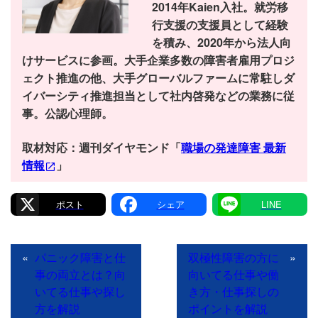
2014年Kaien入社。就労移
行支援の支援員として経験
を積み、2020年から法人向
けサービスに参画。大手企業多数の障害者雇用プロジ
ェクト推進の他、大手グローバルファームに常駐しダ
イバーシティ推進担当として社内啓発などの業務に従
事。公認心理師。
取材対応：週刊ダイヤモンド「
職場の発達障害 最新
情報
」
X
Facebook
Line
«
パニック障害と仕
双極性障害の方に
»
事の両立とは？向
向いてる仕事や働
いてる仕事や探し
き方・仕事探しの
方を解説
ポイントを解説