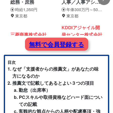
総務・庶務
人事／人事アシス
タント
時給1,350円
年俸300万円～500
東京都
万円
東京都
KDDIアジャイル開
三菱商事株式会社
発センター株式会社
無料で会員登録する
目次
なぜ「支援者からの推薦文」があなたの味
方になるのか
推薦文で記載してあるとよい３つの項目
勤怠（出席率）
PCスキルや取得資格などハード面につい
ての記載
客観的な観点からの人柄や配慮事項・強