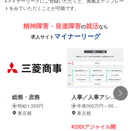
※マイナーリーグにご登録いただくと、推薦文テンプレー
トをみていただくことが可能です。
精神障害・発達障害
就活
の
なら
マイナーリーグ
求人サイト
総務・庶務
人事／人事アシス
タント
時給1,350円
年俸300万円～500
東京都
万円
東京都
KDDIアジャイル開