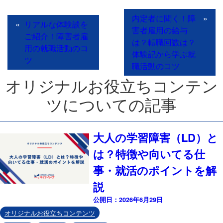
内定者に聞く！障
»
«
リアルな体験談を
害者雇用の給与
ご紹介！障害者雇
は？転職回数は？
用の就職活動のコ
体験記から学ぶ就
ツ
職活動のコツ
オリジナルお役立ちコンテン
ツについての記事
大人の学習障害（LD）と
は？特徴や向いてる仕
事・就活のポイントを解
説
公開日：2026年6月29日
オリジナルお役立ちコンテンツ