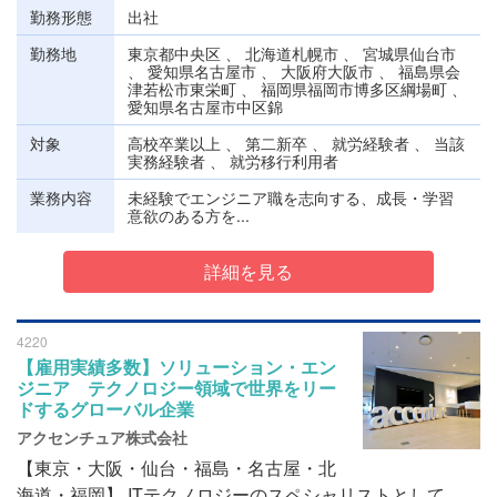
勤務形態
出社
勤務地
東京都中央区 、 北海道札幌市 、 宮城県仙台市
、 愛知県名古屋市 、 大阪府大阪市 、 福島県会
津若松市東栄町 、 福岡県福岡市博多区綱場町 、
愛知県名古屋市中区錦
対象
高校卒業以上 、 第二新卒 、 就労経験者 、 当該
実務経験者 、 就労移行利用者
業務内容
未経験でエンジニア職を志向する、成長・学習
意欲のある方を...
詳細を見る
4220
【雇用実績多数】ソリューション・エン
ジニア テクノロジー領域で世界をリー
ドするグローバル企業
アクセンチュア株式会社
【東京・大阪・仙台・福島・名古屋・北
海道・福岡】 ITテクノロジーのスペシャリストとして、