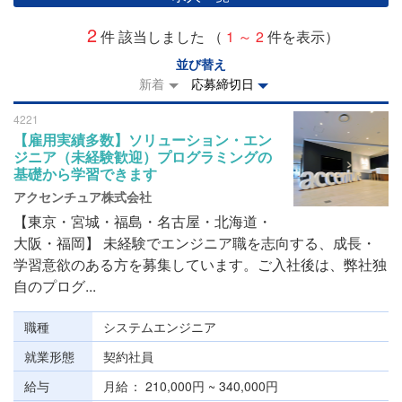
2
件 該当しました （
1 ～ 2
件を表示）
並び替え
新着
応募締切日
4221
【雇用実績多数】ソリューション・エン
ジニア（未経験歓迎）プログラミングの
基礎から学習できます
アクセンチュア株式会社
【東京・宮城・福島・名古屋・北海道・
大阪・福岡】 未経験でエンジニア職を志向する、成長・
学習意欲のある方を募集しています。ご入社後は、弊社独
自のプログ...
職種
システムエンジニア
就業形態
契約社員
給与
月給
210,000円 ~ 340,000円