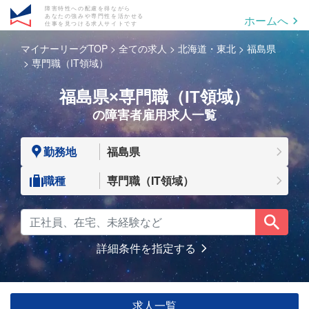
障害特性への配慮を得ながら
あなたの強みや専門性を活かせる
ホームへ
仕事を見つける求人サイトです
マイナーリーグTOP
全ての求人
北海道・東北
福島県
専門職（IT領域）
福島県×専門職（IT領域）
の障害者雇用求人一覧
勤務地
福島県
職種
専門職（IT領域）
詳細条件を指定する
求人一覧