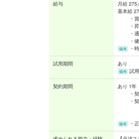
給与
月給
275
基本給 275
・
・
・
・
・
備考
試用期間
あり
試用
備考
契約期間
あり 1年
・
・
契
会
・
備考
求められる能力・経験
【必須ス