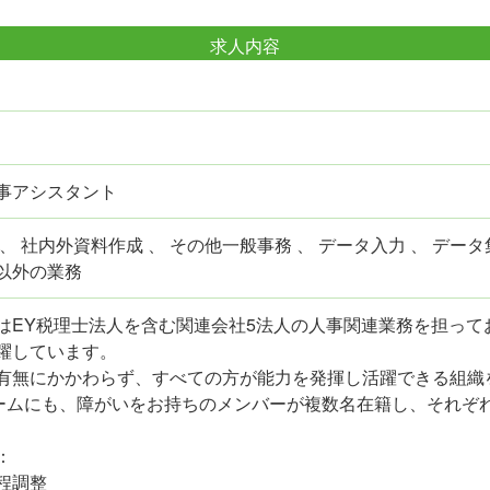
求人内容
事アシスタント
、 社内外資料作成 、 その他一般事務 、 データ入力 、 データ
以外の業務
はEY税理士法人を含む関連会社5法人の人事関連業務を担って
躍しています。
有無にかかわらず、すべての方が能力を発揮し活躍できる組織を目指
ntチームにも、障がいをお持ちのメンバーが複数名在籍し、それ
：
程調整