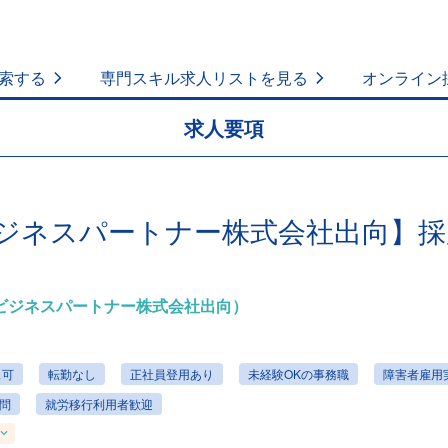
索する
専門スキル求人リストを見る
オンライン
求人要項
Yビジネスパートナー株式会社出向】
/EYビジネスパートナー株式会社出向）
ス可
転勤なし
正社員登用あり
未経験OKの事務職
障害者雇用
問
就労移行利用者歓迎