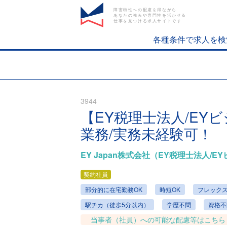
障害特性への配慮を得ながら
あなたの強みや専門性を活かせる
仕事を見つける求人サイトです
各種条件で求人を検
3944
【EY税理⼠法⼈/E
業務/実務未経験可！
EY Japan株式会社（EY税理士法人
契約社員
部分的に在宅勤務OK
時短OK
フレック
駅チカ（徒歩5分以内）
学歴不問
資格不
当事者（社員）への可能な配慮等はこちら