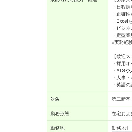
・日程調
・正確性
・Exc
・ビジネ
・定型業
※実務経
【歓迎ス
・採用オ
・ATS
・人事・
・英語の
対象
第二新卒 
勤務形態
在宅およ
勤務地
勤務地1