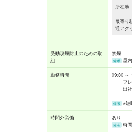
所在地
最寄り
通アク
受動喫煙防止のための取
禁煙
組
屋
備考
勤務時間
09:30 ～ 
フ
出社
※
備考
時間外労働
あり
時間
備考