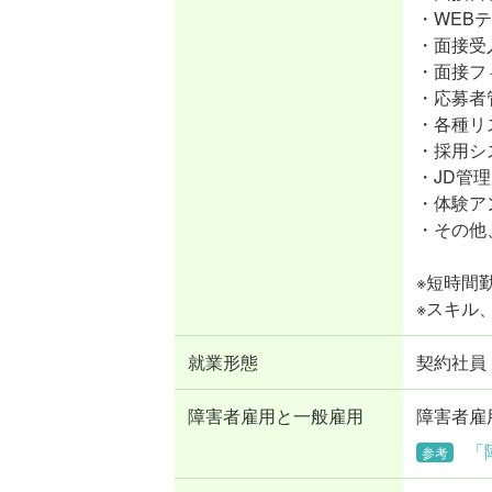
・WEB
・面接受
・面接フ
・応募者
・各種リ
・採用シ
・JD管
・体験ア
・その他
※短時間
※スキル
就業形態
契約社員
障害者雇用と一般雇用
障害者雇
「
参考