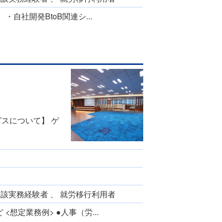
T ・⾃社開発BtoB関連シ...
スについて】 ゲ
当該実務経験者 、 就労移行利用者
<想定業務例> ●人事（労...