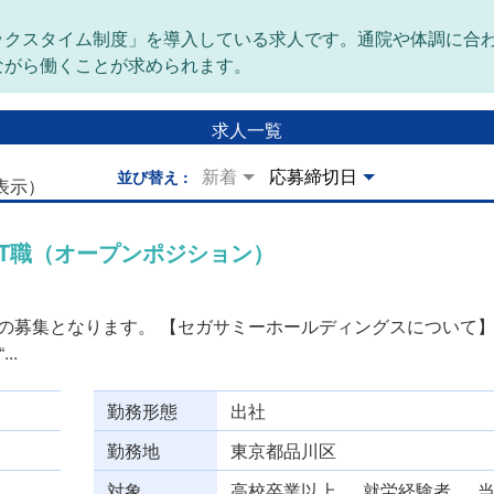
ックスタイム制度」を導入している求人です。通院や体調に合
ながら働くことが求められます。
求人一覧
新着
応募締切日
並び替え
表示）
T職（オープンポジション）
での募集となります。 【セガサミーホールディングスについて】
..
勤務形態
出社
勤務地
東京都品川区
対象
高校卒業以上 、 就労経験者 、 