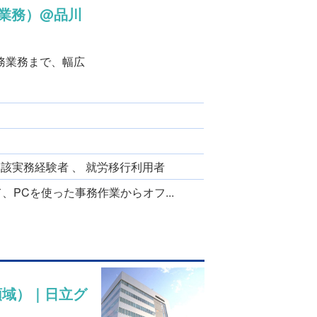
業務）@品川
務業務まで、幅広
当該実務経験者 、 就労移行利用者
、PCを使った事務作業からオフ...
領域）｜日立グ