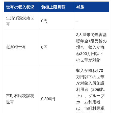
世帯の収入状況
負担上限月額
補足
生活保護受給世
0円
–
帯
3人世帯で障害基
礎年金1級受給の
低所得世帯
0円
場合、収入が概
ね300万円以下
の世帯が対象
収入が概ね670
万円以下の世帯
が対象入所施設
利用者（20歳以
市町村民税課税
上）、グループ
9,300円
世帯
ホーム利用者
は、市町村民税