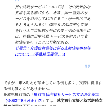
日中活動サービスについては、その効果的な
支援を図る観点から、通常、同一 種類のサ
ービスを継続して利用することが一般的であ
ると考えられるが、障害者 の効果的な支援
を行う上で市町村が特に必要と認める場合に
は、複数の日中活動 サービスを組合せて支
給決定を行うことは可能である。
引用元：介護給付費等に係る支給決定事務等
について （事務処理要領）
ですが、市区町村が禁止している例も多く、実際に併用す
る例もほとんどありません。
鳥取県鳥取市の「
鳥取市 障害福祉サービス支給決定基準
（令和3年9月改正）
」では、
就労移行支援と就労継続支