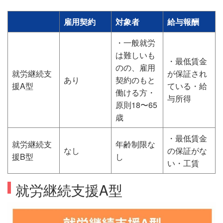
雇用契約
対象者
給与報酬
・一般就労
は難しいも
・最低賃金
のの、雇用
就労継続支
が保証され
あり
契約のもと
援A型
ている・給
働ける方・
与所得
原則18〜65
歳
・最低賃金
就労継続支
年齢制限な
なし
の保証がな
援B型
し
い・工賃
就労継続支援A型