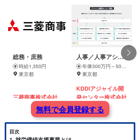
総務・庶務
人事／人事アシス
タント
時給1,350円
年俸300万円～500
東京都
万円
東京都
KDDIアジャイル開
三菱商事株式会社
発センター株式会社
無料で会員登録する
目次
就労継続支援事業とは