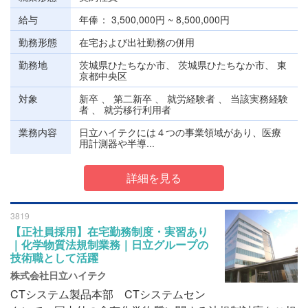
給与
年俸
3,500,000円 ~ 8,500,000円
勤務形態
在宅および出社勤務の併用
勤務地
茨城県ひたちなか市、 茨城県ひたちなか市、 東
京都中央区
対象
新卒 、 第二新卒 、 就労経験者 、 当該実務経験
者 、 就労移行利用者
業務内容
日立ハイテクには４つの事業領域があり、医療
用計測器や半導...
詳細を見る
3819
【正社員採用】在宅勤務制度・実習あり
｜化学物質法規制業務｜日立グループの
技術職として活躍
株式会社日立ハイテク
CTシステム製品本部 CTシステムセン