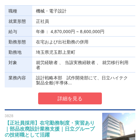
職種
機械・電子設計
就業形態
正社員
給与
年俸
4,870,000円 ~ 8,600,000円
勤務形態
在宅および出社勤務の併用
勤務地
埼玉県児玉郡上里町
対象
就労経験者 、 当該実務経験者 、 就労移行利用
者
業務内容
設計戦略本部 試作開発部にて、日立ハイテク
製品全般(半導体...
詳細を見る
3828
【正社員採用】在宅勤務制度・実習あり
｜部品改廃設計業務支援｜日立グループ
の技術職として活躍