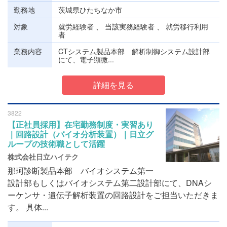
勤務地
茨城県ひたちなか市
対象
就労経験者 、 当該実務経験者 、 就労移行利用
者
業務内容
CTシステム製品本部 解析制御システム設計部
にて、電子顕微...
詳細を見る
3822
【正社員採用】在宅勤務制度・実習あり
｜回路設計（バイオ分析装置）｜日立グ
ループの技術職として活躍
株式会社日立ハイテク
那珂診断製品本部 バイオシステム第一
設計部もしくはバイオシステム第二設計部にて、DNAシ
ーケンサ・遺伝子解析装置の回路設計をご担当いただきま
す。 具体...