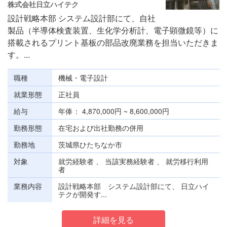
株式会社日立ハイテク
設計戦略本部 システム設計部にて、自社
製品（半導体検査装置、生化学分析計、電子顕微鏡等）に
搭載されるプリント基板の部品改廃業務を担当いただきま
す。...
職種
機械・電子設計
就業形態
正社員
給与
年俸
4,870,000円 ~ 8,600,000円
勤務形態
在宅および出社勤務の併用
勤務地
茨城県ひたちなか市
対象
就労経験者 、 当該実務経験者 、 就労移行利用
者
業務内容
設計戦略本部 システム設計部にて、 日立ハイ
テクが開発す...
詳細を見る