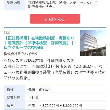
業務内容
那珂診断製品本部 診断システムセンタにて、
医療機器の法令...
詳細を見る
3826
【正社員採用】在宅勤務制度・実習あり
｜電気設計（半導体検査・計測装置）｜
日立グループの技術職
株式会社日立ハイテク
評価システム製品本部 評価制御システ
ム設計部にて、 半導体計測・検査装置（CD-SEM）、ウ
ェーハ検査用表面検査装置（光学装置）の次世代要素技術
開発や製品化...
職種
機械・電子設計
就業形態
正社員
給与
年俸
4,870,000円 ~ 8,600,000円