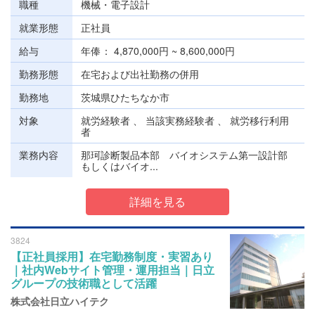
職種
機械・電子設計
就業形態
正社員
給与
年俸
4,870,000円 ~ 8,600,000円
勤務形態
在宅および出社勤務の併用
勤務地
茨城県ひたちなか市
対象
就労経験者 、 当該実務経験者 、 就労移行利用
者
業務内容
那珂診断製品本部 バイオシステム第一設計部
もしくはバイオ...
詳細を見る
3824
【正社員採用】在宅勤務制度・実習あり
｜社内Webサイト管理・運用担当｜日立
グループの技術職として活躍
株式会社日立ハイテク