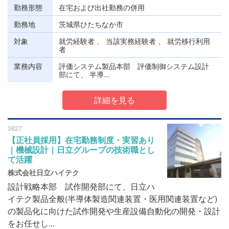
勤務形態
在宅および出社勤務の併用
勤務地
茨城県ひたちなか市
対象
就労経験者 、 当該実務経験者 、 就労移行利用
者
業務内容
評価システム製品本部 評価制御システム設計
部にて、 半導...
詳細を見る
3827
【正社員採用】在宅勤務制度・実習あり
｜機械設計｜日立グループの技術職とし
て活躍
株式会社日立ハイテク
設計戦略本部 試作開発部にて、日立ハ
イテク製品全般(半導体製造関連装置・医用関連装置など)
の製品化に向けた試作開発や生産設備自動化の開発・設計
をお任せし...