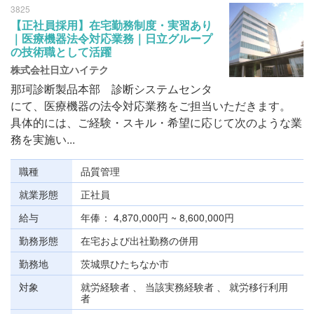
3825
【正社員採用】在宅勤務制度・実習あり
｜医療機器法令対応業務｜日立グループ
の技術職として活躍
株式会社日立ハイテク
那珂診断製品本部 診断システムセンタ
にて、医療機器の法令対応業務をご担当いただきます。
具体的には、ご経験・スキル・希望に応じて次のような業
務を実施い...
職種
品質管理
就業形態
正社員
給与
年俸
4,870,000円 ~ 8,600,000円
勤務形態
在宅および出社勤務の併用
勤務地
茨城県ひたちなか市
対象
就労経験者 、 当該実務経験者 、 就労移行利用
者