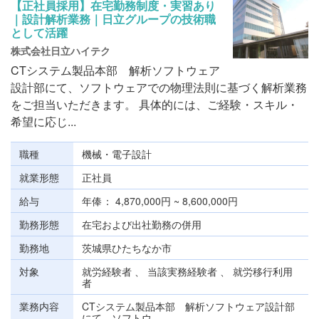
【正社員採用】在宅勤務制度・実習あり
｜設計解析業務｜日立グループの技術職
として活躍
株式会社日立ハイテク
CTシステム製品本部 解析ソフトウェア
設計部にて、ソフトウェアでの物理法則に基づく解析業務
をご担当いただきます。 具体的には、ご経験・スキル・
希望に応じ...
職種
機械・電子設計
就業形態
正社員
給与
年俸
4,870,000円 ~ 8,600,000円
勤務形態
在宅および出社勤務の併用
勤務地
茨城県ひたちなか市
対象
就労経験者 、 当該実務経験者 、 就労移行利用
者
業務内容
CTシステム製品本部 解析ソフトウェア設計部
にて、ソフトウ...