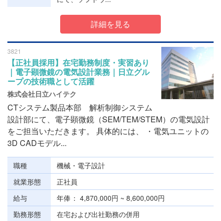
詳細を見る
3821
【正社員採用】在宅勤務制度・実習あり
｜電子顕微鏡の電気設計業務｜日立グル
ープの技術職として活躍
株式会社日立ハイテク
CTシステム製品本部 解析制御システム
設計部にて、電子顕微鏡（SEM/TEM/STEM）の電気設計
をご担当いただきます。 具体的には、 ・電気ユニットの
3D CADモデル...
職種
機械・電子設計
就業形態
正社員
給与
年俸
4,870,000円 ~ 8,600,000円
勤務形態
在宅および出社勤務の併用