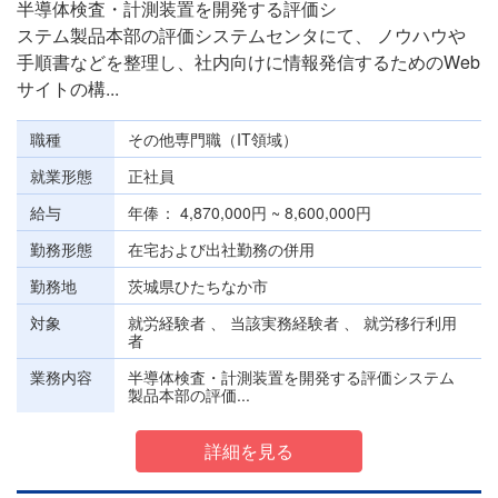
半導体検査・計測装置を開発する評価シ
ステム製品本部の評価システムセンタにて、 ノウハウや
手順書などを整理し、社内向けに情報発信するためのWeb
サイトの構...
職種
その他専門職（IT領域）
就業形態
正社員
給与
年俸
4,870,000円 ~ 8,600,000円
勤務形態
在宅および出社勤務の併用
勤務地
茨城県ひたちなか市
対象
就労経験者 、 当該実務経験者 、 就労移行利用
者
業務内容
半導体検査・計測装置を開発する評価システム
製品本部の評価...
詳細を見る