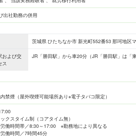
者 、 当該実務経験者 、 就労移行利用者
び出社勤務の併用
茨城県 ひたちなか市 新光町552番53 那珂地区
駅および交
JR「勝田駅」から車20分（JR「勝田駅」は「
セス
地内禁煙（屋外喫煙可能場所あり※電子タバコ限定）
17:00
レックスタイム制（コアタイム無）
労働時間帯／8:30～17:00 ※勤務地により異なる
労働時間／7時間45分