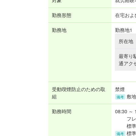
対象
就労経験
勤務形態
在宅およ
勤務地
勤務地1
所在地
最寄り
通アク
受動喫煙防止のための取
禁煙
組
敷
備考
勤務時間
08:30 ～ 
フ
標準
標準
備考