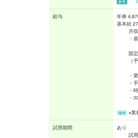
「
参考
給与
年俸
4,8
基本給 274
月
・基
固
（
・業
・手
・
・3
※
備考
試用期間
あり
試用