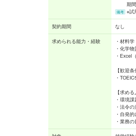
期
※
備考
契約期間
なし
求められる能力・経験
・材料学
・化学物
・Exc
【歓迎条
・TOE
【求める
・環境課
・法令の
・自発的
・業務の