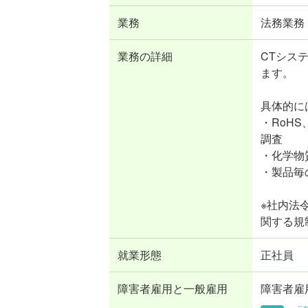
業務
法務業務
業務の詳細
CTシス
ます。
具体的に
・RoH
調査
・化学物
・製品毎
※社内法
関する規
就業形態
正社員
障害者雇用と一般雇用
障害者雇