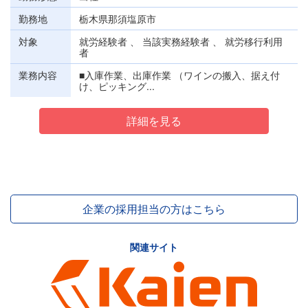
勤務地
栃木県那須塩原市
対象
就労経験者 、 当該実務経験者 、 就労移行利用
者
業務内容
■入庫作業、出庫作業 （ワインの搬入、据え付
け、ピッキング...
詳細を見る
企業の採用担当の方はこちら
関連サイト