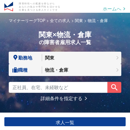
障害特性への配慮を得ながら
あなたの強みや専門性を活かせる
ホームへ
仕事を見つける求人サイトです
マイナーリーグTOP
全ての求人
関東
物流・倉庫
関東×物流・倉庫
の障害者雇用求人一覧
勤務地
関東
職種
物流・倉庫
詳細条件を指定する
求人一覧