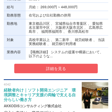
給与
月給
269,000円 ~ 448,000円
勤務形態
在宅および出社勤務の併用
勤務地
東京都品川区 、 宮城県仙台市青葉区 、 愛知県
名古屋市中区 、 大阪府大阪市北区 、 広島県広
島市 、 福岡県福岡市 、 香川県高松市
対象
高校卒業以上 、 第二新卒 、 就労経験者 、 当該
実務経験者 、 就労移行利用者
業務内容
【職務詳細】 システムの提案や構築において、
以下のような...
詳細を見る
4042
経験者向け｜ソフト開発エンジニア 環
境調整とキャリア支援の両輪で支える自
分らしい働き方
AKKODiSコンサルティング株式会社