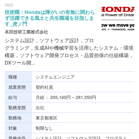
3922
技術職：Hondaは障がいの有無に関わら
ず活躍できる風土と共生職場を目指しま
す_虎ノ門
本田技研工業株式会社
システム設計，ソフトウェア設計，プロ
グラミング，生成AIや機械学習を活用したシステム・環境
構築，ソフトウェア開発プロセス・品質担保の仕組構築，
DXツール開...
職種
システムエンジニア
就業形態
契約社員
給与
月給
205,160円 ~ 281,550円
勤務形態
出社
勤務地
東京都港区
対象
制限なし
業務内容
システム設計，ソフトウェア設計，プログラミ