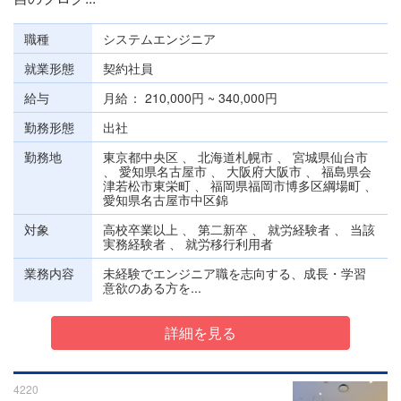
職種
システムエンジニア
就業形態
契約社員
給与
月給
210,000円 ~ 340,000円
勤務形態
出社
勤務地
東京都中央区 、 北海道札幌市 、 宮城県仙台市
、 愛知県名古屋市 、 大阪府大阪市 、 福島県会
津若松市東栄町 、 福岡県福岡市博多区綱場町 、
愛知県名古屋市中区錦
対象
高校卒業以上 、 第二新卒 、 就労経験者 、 当該
実務経験者 、 就労移行利用者
業務内容
未経験でエンジニア職を志向する、成長・学習
意欲のある方を...
詳細を見る
4220