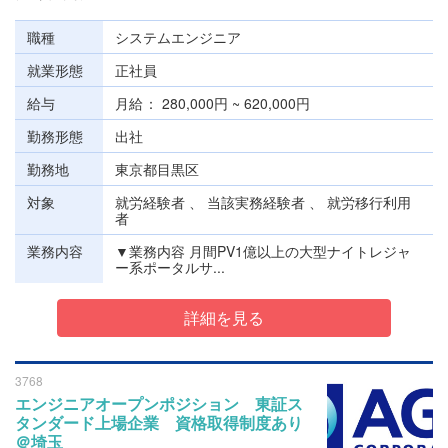
職種
システムエンジニア
就業形態
正社員
給与
月給
280,000円 ~ 620,000円
勤務形態
出社
勤務地
東京都目黒区
対象
就労経験者 、 当該実務経験者 、 就労移行利用
者
業務内容
▼業務内容 月間PV1億以上の大型ナイトレジャ
ー系ポータルサ...
詳細を見る
3768
エンジニアオープンポジション 東証ス
タンダード上場企業 資格取得制度あり
＠埼玉