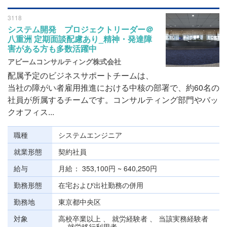
3118
システム開発 プロジェクトリーダー＠
八重洲 定期面談配慮あり_精神・発達障
害がある方も多数活躍中
アビームコンサルティング株式会社
配属予定のビジネスサポートチームは、
当社の障がい者雇用推進における中核の部署で、約60名の
社員が所属するチームです。コンサルティング部門やバッ
クオフィス...
職種
システムエンジニア
就業形態
契約社員
給与
月給
353,100円 ~ 640,250円
勤務形態
在宅および出社勤務の併用
勤務地
東京都中央区
対象
高校卒業以上 、 就労経験者 、 当該実務経験者
、 就労移行利用者