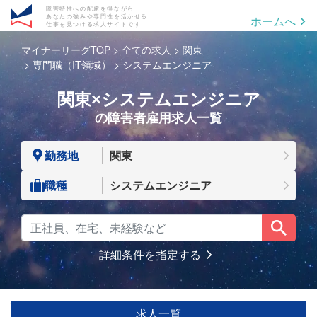
障害特性への配慮を得ながら
あなたの強みや専門性を活かせる
ホームへ
仕事を見つける求人サイトです
マイナーリーグTOP
全ての求人
関東
専門職（IT領域）
システムエンジニア
関東×システムエンジニア
の障害者雇用求人一覧
勤務地
関東
職種
システムエンジニア
詳細条件を指定する
求人一覧