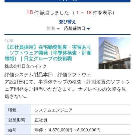
18
件 該当しました （
1 ～ 18
件を表示）
並び替え
新着
応募締切日
4202
【正社員採用】在宅勤務制度・実習あり
｜ソフトウェア開発（半導体検査・計測
領域）｜日立グループの技術職
株式会社日立ハイテク
評価システム製品本部 評価ソフトウェ
ア設計部にて、半導体チップの検査・計測装置のソフトウ
ェア開発をご担当いただきます。 ナノレベルの欠陥を見
逃さない...
職種
システムエンジニア
就業形態
正社員
給与
年俸
4,870,000円 ~ 8,600,000円