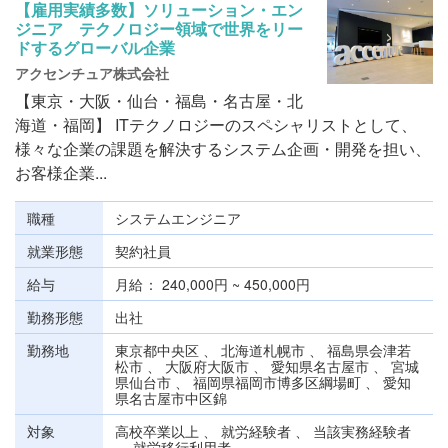
【雇用実績多数】ソリューション・エン
ジニア テクノロジー領域で世界をリー
ドするグローバル企業
アクセンチュア株式会社
【東京・大阪・仙台・福島・名古屋・北
海道・福岡】 ITテクノロジーのスペシャリストとして、
様々な企業の課題を解決するシステム企画・開発を担い、
お客様企業...
職種
システムエンジニア
就業形態
契約社員
給与
月給
240,000円 ~ 450,000円
勤務形態
出社
勤務地
東京都中央区 、 北海道札幌市 、 福島県会津若
松市 、 大阪府大阪市 、 愛知県名古屋市 、 宮城
県仙台市 、 福岡県福岡市博多区綱場町 、 愛知
県名古屋市中区錦
対象
高校卒業以上 、 就労経験者 、 当該実務経験者
、 就労移行利用者