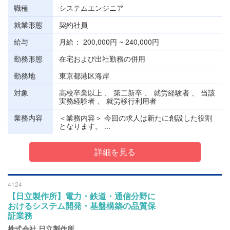
職種
システムエンジニア
就業形態
契約社員
給与
月給
200,000円 ~ 240,000円
勤務形態
在宅および出社勤務の併用
勤務地
東京都港区海岸
対象
高校卒業以上 、 第二新卒 、 就労経験者 、 当該
実務経験者 、 就労移行利用者
業務内容
＜業務内容＞ 今回の求人は新たに創設した役割
となります。 ...
詳細を見る
4124
【日立製作所】電力・鉄道・通信分野に
おけるシステム開発・基盤構築の品質保
証業務
株式会社 日立製作所