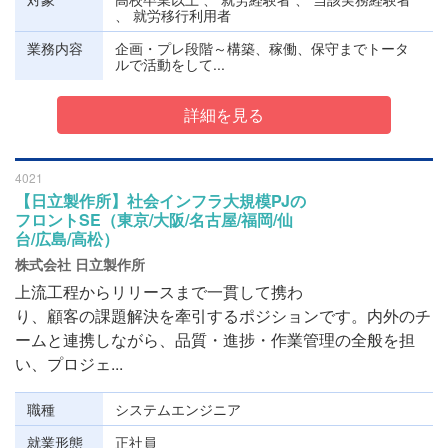
、 就労移行利用者
業務内容
企画・プレ段階～構築、稼働、保守までトータ
ルで活動をして...
詳細を見る
4021
【日立製作所】社会インフラ大規模PJの
フロントSE（東京/大阪/名古屋/福岡/仙
台/広島/高松）
株式会社 日立製作所
上流工程からリリースまで一貫して携わ
り、顧客の課題解決を牽引するポジションです。内外のチ
ームと連携しながら、品質・進捗・作業管理の全般を担
い、プロジェ...
職種
システムエンジニア
就業形態
正社員