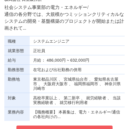
社会システム事業部の電力・エネルギー/
通信の各分野では、大規模かつミッションクリティカルな
システムの開発・基盤構築のプロジェクトが開始または計
画されて...
職種
システムエンジニア
就業形態
正社員
給与
月給
486,000円 ~ 632,000円
勤務形態
在宅および出社勤務の併用
勤務地
東京都品川区 、 宮城県仙台市 、 愛知県名古屋
市 、 大阪府大阪市 、 福岡県福岡市 、 神奈川県
川崎市
対象
高校卒業以上 、 第二新卒 、 就労経験者 、 当該
実務経験者 、 就労移行利用者
業務内容
【職務概要】 本募集は、電力・エネルギー/通信
の各社向けの...