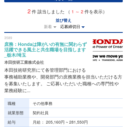
2
件 該当しました （
1 ～ 2
件を表示）
並び替え
新着
応募締切日
3589
庶務：Hondaは障がいの有無に関わらず
活躍できる風土と共生職場を目指します
_栃木/埼玉
本田技研工業株式会社
本田技術研究所にて各管理部門における
事務補助業務や、開発部門の庶務業務を担当いただける方
を募集いたします。 ご応募いただいた職種への専門性や
業務経験に...
職種
その他事務
就業形態
契約社員
給与
月給
205,160円 ~ 281,550円