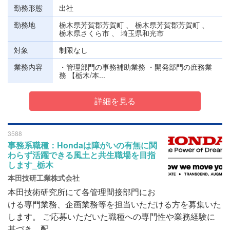
勤務形態
出社
勤務地
栃木県芳賀郡芳賀町 、 栃木県芳賀郡芳賀町 、
栃木県さくら市 、 埼玉県和光市
対象
制限なし
業務内容
・管理部門の事務補助業務 ・開発部門の庶務業
務 【栃木/本...
詳細を見る
3588
事務系職種：Hondaは障がいの有無に関
わらず活躍できる風土と共生職場を目指
します_栃木
本田技研工業株式会社
本田技術研究所にて各管理間接部門にお
ける専門業務、企画業務等を担当いただける方を募集いた
します。 ご応募いただいた職種への専門性や業務経験に
基づき、配...