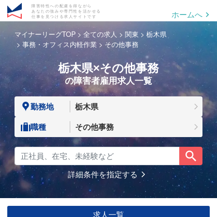
障害特性への配慮を得ながら
あなたの強みや専門性を活かせる
ホームへ
仕事を見つける求人サイトです
マイナーリーグTOP
全ての求人
関東
栃木県
事務・オフィス内軽作業
その他事務
栃木県×その他事務
の障害者雇用求人一覧
勤務地
栃木県
職種
その他事務
詳細条件を指定する
求人一覧