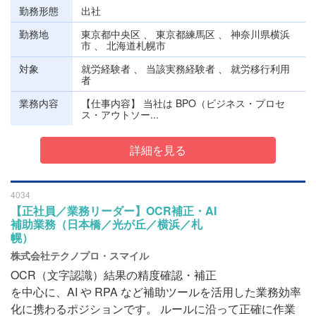
勤務形態
出社
勤務地
東京都中央区 、 東京都練馬区 、 神奈川県横浜
市 、 北海道札幌市
対象
就労経験者 、 当該実務経験者 、 就労移行利用
者
業務内容
【仕事内容】 当社は BPO（ビジネス・プロセ
ス・アウトソー...
詳細を見る
4034
【正社員／業務リーダー】OCR補正・AI
補助業務（日本橋／光が丘／横浜／札
幌）
株式会社テクノプロ・スマイル
OCR（文字認識）結果の精度確認・補正
を中心に、AI や RPA など補助ツールを活用した業務効率
化に携わるポジションです。 ルールに沿って正確に作業