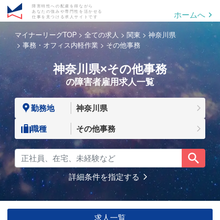
障害特性への配慮を得ながら
あなたの強みや専門性を活かせる
ホームへ
仕事を見つける求人サイトです
マイナーリーグTOP
全ての求人
関東
神奈川県
事務・オフィス内軽作業
その他事務
神奈川県×その他事務
の障害者雇用求人一覧
勤務地
神奈川県
職種
その他事務
詳細条件を指定する
求人一覧