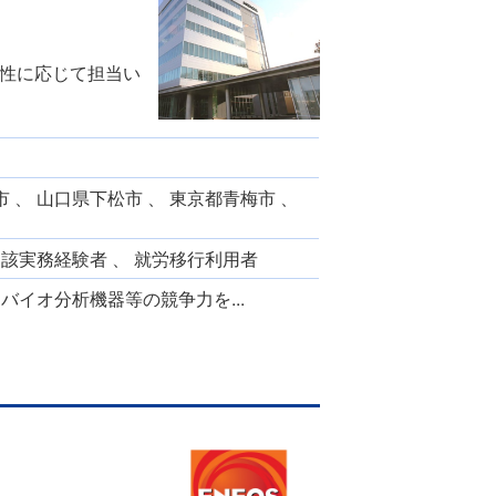
性に応じて担当い
 、 山口県下松市 、 東京都青梅市 、
当該実務経験者 、 就労移行利用者
イオ分析機器等の競争力を...