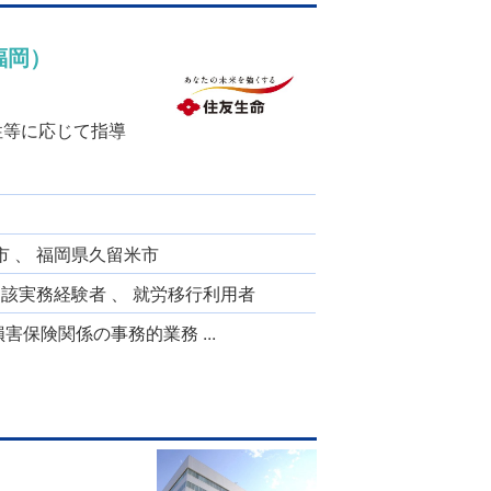
福岡）
性等に応じて指導
市 、 福岡県久留米市
当該実務経験者 、 就労移行利用者
害保険関係の事務的業務 ...