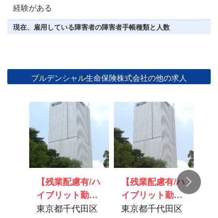
経験がある
現在、雇用している障害者の障害者手帳種類と人数
プルデンシャル生命保険株式会社の他の求人
【残業配慮有/ハ
【残業配慮有/ハ
【
イブリット勤務
イブリット勤務
勤
可/正社員登用
東京都千代田区
可/正社員登用
東京都千代田区
用
東