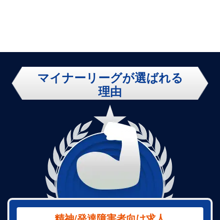
有/賞与有】世界
有/賞与有】世界
界
最大級保険会社
最大級保険会社
社
でのIT専門職@
での法務ポジシ
い
永田町
ョン@永田町
永
マイナーリーグが選ばれる
理由
精神/発達障害者向け求人