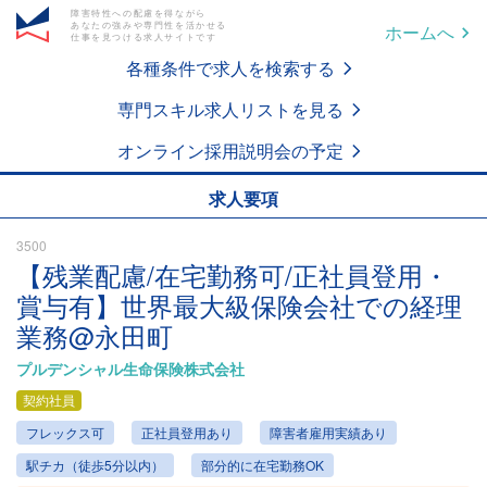
障害特性への配慮を得ながら
あなたの強みや専門性を活かせる
ホームへ
仕事を見つける求人サイトです
各種条件で求人を検索する
専門スキル求人リストを見る
オンライン採用説明会の予定
求人要項
3500
【残業配慮/在宅勤務可/正社員登用・
賞与有】世界最大級保険会社での経理
業務@永田町
プルデンシャル生命保険株式会社
契約社員
フレックス可
正社員登用あり
障害者雇用実績あり
駅チカ（徒歩5分以内）
部分的に在宅勤務OK