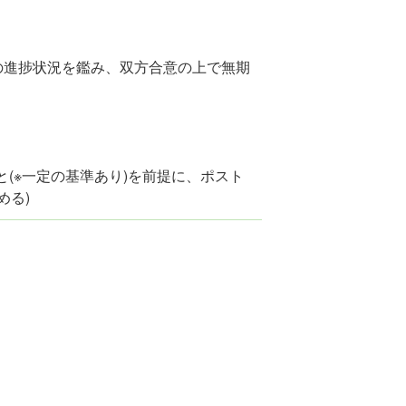
の進捗状況を鑑み、双方合意の上で無期
と(※一定の基準あり)を前提に、ポスト
める)