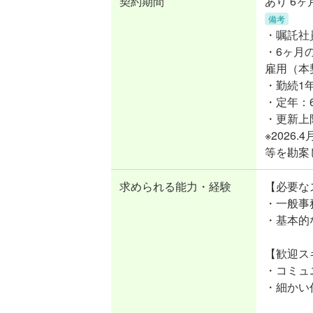
契約期間
あり 6ヶ
備考
・嘱託社
・6ヶ月
雇用（本
・勤続1
・定年：
・更新上
※202
等を勘案
求められる能力・経験
【必要な
・一般事
・基本的な
【歓迎ス
・コミュ
・細かい