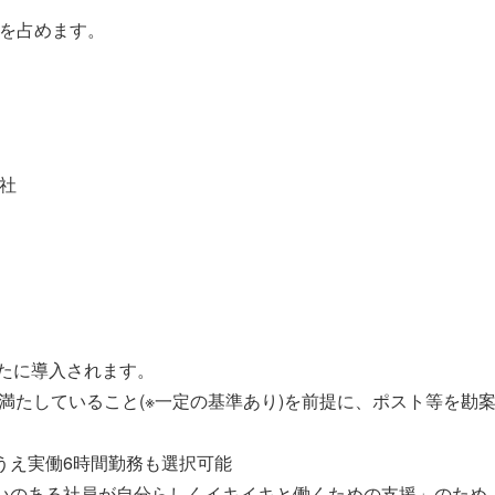
を占めます。
。
社
新たに導入されます。
満たしていること(※一定の基準あり)を前提に、ポスト等を勘案し
うえ実働6時間勤務も選択可能
いのある社員が自分らしくイキイキと働くための支援」のため