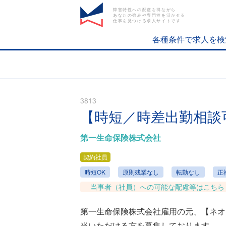
障害特性への配慮を得ながら
あなたの強みや専門性を活かせる
仕事を見つける求人サイトです
各種条件で求人を検
3813
【時短／時差出勤相談
第一生命保険株式会社
契約社員
時短OK
原則残業なし
転勤なし
正
当事者（社員）への可能な配慮等はこちら
第一生命保険株式会社雇用の元、【ネオ
当いただける方を募集しております。