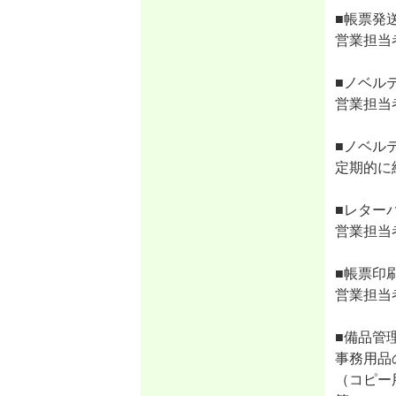
■帳票発
営業担当
■ノベル
営業担当
■ノベル
定期的に
■レター
営業担当
■帳票印
営業担当
■備品管
事務用品
（コピー