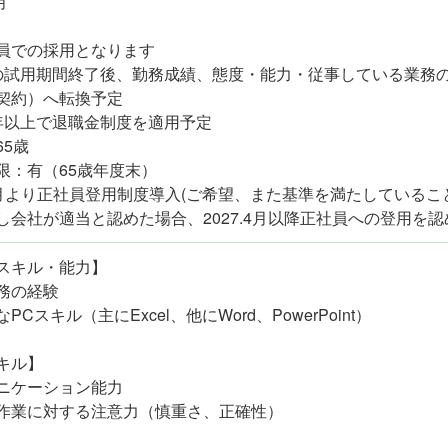
月
員での採用となります
の試用期間終了後、勤務成績、態度・能力・従事している業務
契約）へ転換予定
年以上で退職金制度を適用予定
65歳
限：有（65歳年度末）
6.4月より正社員登用制度導入(ご希望、また基準を満たしているこ
し会社が適当と認めた場合、2027.4月以降正社員への登用を認
スキル・能力】
務の経験
PCスキル（主にExcel、他にWord、PowerPoint）
キル】
ニケーション能力
作業に対する注意力（慎重さ、正確性）