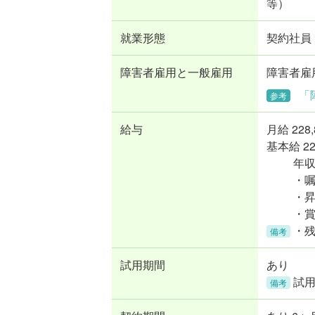
等）
就業形態
契約社員
障害者雇用と一般雇用
障害者雇
「
参考
給与
月給
228
基本給 22
年収
・
・
・
・
備考
試用期間
あり
試用
備考