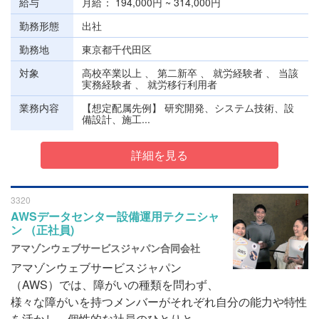
給与
月給
194,000円 ~ 314,000円
勤務形態
出社
勤務地
東京都千代田区
対象
高校卒業以上 、 第二新卒 、 就労経験者 、 当該
実務経験者 、 就労移行利用者
業務内容
【想定配属先例】 研究開発、システム技術、設
備設計、施工...
詳細を見る
3320
AWSデータセンター設備運用テクニシャ
ン （正社員)
アマゾンウェブサービスジャパン合同会社
アマゾンウェブサービスジャパン
（AWS）では、障がいの種類を問わず、
様々な障がいを持つメンバーがそれぞれ自分の能力や特性
を活かし、個性的な社員のひとりと...