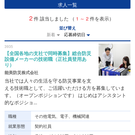
求人一覧
2
件 該当しました （
1 ～ 2
件を表示）
並び替え
新着
応募締切日
3935
【全国各地の支社で同時募集】総合防災
設備メーカーの技術職（正社員登用あ
り）
能美防災株式会社
当社では人々の生活を守る防災事業を支
える技術職として、ご活躍いただける方を募集していま
す。（オープンポジションです） はじめはアシスタント
的なポジショ...
職種
その他電気、電子、機械関連
就業形態
契約社員