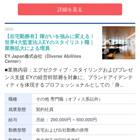
詳細を見る
3859
【在宅勤務有】障がいを強みに変える！
世界4大監査法人EYのスタイリスト職｜
業務拡大による増員
EY Japan株式会社（Diverse Abilities
Center）
■業務内容：エグゼクティブ・スタイリングおよびプレゼ
ンス支援 EYの経営幹部層を対象に、ブランドアイデンテ
ィティを体現するプロフェッショナルとしての「身...
職種
その他 専門職（オフィス系以外）
就業形態
契約社員
給与
月給
200,000円 ~ 500,000円
勤務形態
在宅および出社勤務の併用