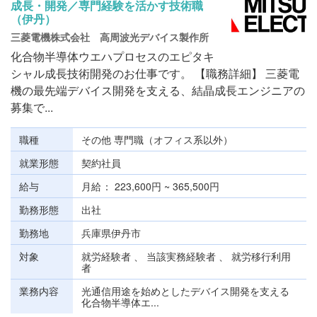
成長・開発／専門経験を活かす技術職
（伊丹）
三菱電機株式会社 高周波光デバイス製作所
化合物半導体ウエハプロセスのエピタキ
シャル成長技術開発のお仕事です。 【職務詳細】 三菱電
機の最先端デバイス開発を支える、結晶成長エンジニアの
募集で...
職種
その他 専門職（オフィス系以外）
就業形態
契約社員
給与
月給
223,600円 ~ 365,500円
勤務形態
出社
勤務地
兵庫県伊丹市
対象
就労経験者 、 当該実務経験者 、 就労移行利用
者
業務内容
光通信用途を始めとしたデバイス開発を支える
化合物半導体エ...