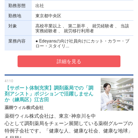
勤務形態
出社
勤務地
東京都中央区
対象
高校卒業以上 、 第二新卒 、 就労経験者 、 当該
実務経験者 、 就労移行利用者
業務内容
● Edeyansの向け社員向けにカット・カラー・ブ
ロー・スタイリ...
詳細を見る
4110
【サポート体制充実】調剤薬局での「調
剤アシスト」ポジションで活躍しません
か（練馬区）江古田
薬樹ウィル株式会社
薬樹ウィル株式会社は、東京･神奈川を中
心として調剤薬局をチェーン展開している薬樹グループの
特例子会社です。「健康な人、健康な社会、健康な地球」
を目指し...