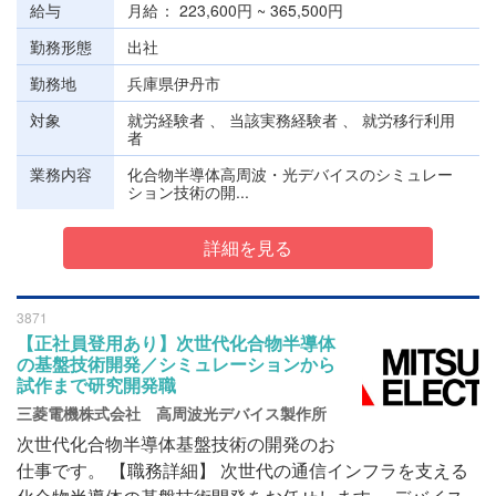
給与
月給
223,600円 ~ 365,500円
勤務形態
出社
勤務地
兵庫県伊丹市
対象
就労経験者 、 当該実務経験者 、 就労移行利用
者
業務内容
化合物半導体高周波・光デバイスのシミュレー
ション技術の開...
詳細を見る
3871
【正社員登用あり】次世代化合物半導体
の基盤技術開発／シミュレーションから
試作まで研究開発職
三菱電機株式会社 高周波光デバイス製作所
次世代化合物半導体基盤技術の開発のお
仕事です。 【職務詳細】 次世代の通信インフラを支える