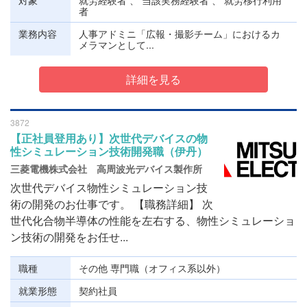
対象
就労経験者 、 当該実務経験者 、 就労移行利用
者
業務内容
人事アドミニ「広報・撮影チーム」におけるカ
メラマンとして...
詳細を見る
3872
【正社員登用あり】次世代デバイスの物
性シミュレーション技術開発職（伊丹）
三菱電機株式会社 高周波光デバイス製作所
次世代デバイス物性シミュレーション技
術の開発のお仕事です。 【職務詳細】 次
世代化合物半導体の性能を左右する、物性シミュレーショ
ン技術の開発をお任せ...
職種
その他 専門職（オフィス系以外）
就業形態
契約社員