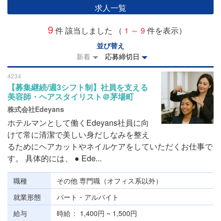
求人一覧
9
件 該当しました （
1 ～ 9
件を表示）
並び替え
新着
応募締切日
4234
【募集継続/週3シフト制】社員を支える
美容師・ヘアスタイリスト＠茅場町
株式会社Edeyans
ホテルマンとして働くEdeyans社員に向
けて常に清潔で美しい身だしなみを整え
るためにヘアカットやネイルケアをしていただくお仕事で
す。 具体的には、 ● Ede...
職種
その他 専門職（オフィス系以外）
就業形態
パート・アルバイト
給与
時給
1,400円 ~ 1,500円