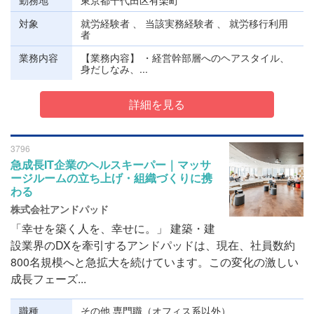
勤務地
東京都千代田区有楽町
対象
就労経験者 、 当該実務経験者 、 就労移行利用
者
業務内容
【業務内容】 ・経営幹部層へのヘアスタイル、
身だしなみ、...
詳細を見る
3796
急成長IT企業のヘルスキーパー｜マッサ
ージルームの立ち上げ・組織づくりに携
わる
株式会社アンドパッド
「幸せを築く人を、幸せに。」 建築・建
設業界のDXを牽引するアンドパッドは、現在、社員数約
800名規模へと急拡大を続けています。この変化の激しい
成長フェーズ...
職種
その他 専門職（オフィス系以外）