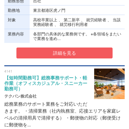
勤務形態
出社
勤務地
東京都港区虎ノ門
対象
高校卒業以上 、 第二新卒 、 就労経験者 、 当該
実務経験者 、 就労移行利用者
業務内容
各部門の具体的な業務例です。 ※各領域をまたい
で業務を進め...
詳細を見る
4141
【短時間勤務可】総務事務サポート・軽
作業（オフィスカジュアル・スニーカー
勤務可）
テクバン株式会社
総務業務のサポート業務をご対応いただ
きます。 ・清掃業務（社内執務室、応接エリアを家庭レ
ベルの清掃用具で清掃する） ・郵便物の対応（郵便受け
に郵便物を...