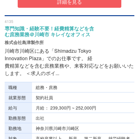
詳細を見る
4135
専門知識・経験不要！経費精算などを含
む庶務業務＠川崎市 キレイなオフィス
株式会社島津製作所
川崎市川崎区にある「Shimadzu Tokyo
Innovation Plaza」でのお仕事です。 経
費精算などを含む庶務業務や、来客対応などをお願いいた
します。 ＜求人のポイ...
職種
総務・庶務
就業形態
契約社員
給与
月給
239,300円 ~ 252,000円
勤務形態
出社
勤務地
神奈川県川崎市川崎区
対象
高校卒業以上 、 新卒 、 第二新卒 、 就労経験者