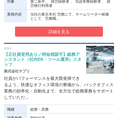
対象
第二新卒 、 就労経験者 、 当該実務経験者 、 就
労移行利用者
業務内容
当社の東京本社 労務にて、チームリーダー候補
として、労務職...
詳細を見る
4094
【正社員登用あり／時短相談可】総務ア
シスタント（社内DX・ツール運用）スタ
ッフ
株式会社ヤプリ
社員がパフォーマンスを最大限発揮でき
るよう、快適なオフィス環境の整備から、バックオフィス
業務の効率化・自動化まで、全方位で総務業務をサポート
していただ...
職種
総務・庶務
就業形態
契約社員