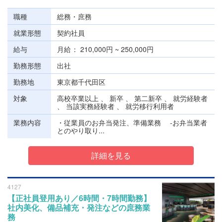
職種
総務・庶務
就業形態
契約社員
給与
月給
210,000円 ~ 250,000円
勤務形態
出社
勤務地
東京都千代田区
対象
高校卒業以上 、 新卒 、 第二新卒 、 就労経験者
、 当該実務経験者 、 就労移行利用者
業務内容
・従業員のお弁当発注、準備業務 -お弁当業者
とのやり取り...
詳細を見る
4127
【正社員登用あり／6時間・7時間勤務】
社内美化、備品補充・発注などの庶務業
務