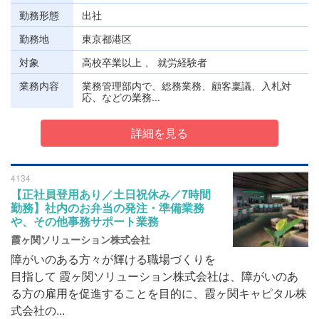
勤務形態
出社
勤務地
東京都港区
対象
高校卒業以上 、 就労経験者
業務内容
業務管理部内で、総務業務、顧客稟議、入札対
応、などの業務...
詳細を見る
4134
【正社員登用あり／土日祝休み／7時間
勤務】社内のお弁当の発注・準備業務
や、その他事務サポート業務
霞ヶ関ソリューション株式会社
障がいのある方々が輝ける職場づくりを
目指して 霞ヶ関ソリューション株式会社は、障がいのあ
る方の雇用を促進することを目的に、霞ヶ関キャピタル株
式会社の...