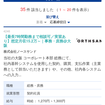
35
件 該当しました （
1 ～ 20
件を表示）
並び替え
新着
応募締切日
4246
【最長7時間勤務まで相談可／実習あ
り】想定月収15.2万～｜事務・庶務@大
阪
株式会社ノースサンド
当社の大阪 コーポレート本部 総務にて、
社内基幹システムを使用した契約、購買、支払作業（主業
務として担当いただきます）や、その他、社内各システム
への入力...
職種
総務・庶務
就業形態
契約社員
給与
時給
1,270円 ~ 1,300円