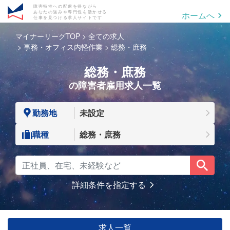
障害特性への配慮を得ながら
あなたの強みや専門性を活かせる
ホームへ
仕事を見つける求人サイトです
マイナーリーグTOP
全ての求人
事務・オフィス内軽作業
総務・庶務
総務・庶務
の障害者雇用求人一覧
勤務地
未設定
職種
総務・庶務
詳細条件を指定する
求人一覧