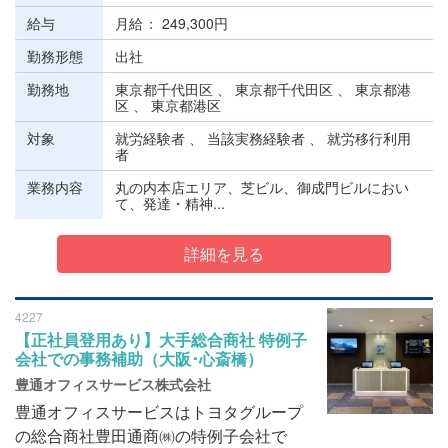
給与
月給
249,300円
勤務形態
出社
勤務地
東京都千代田区 、 東京都千代田区 、 東京都港
区 、 東京都港区
対象
就労経験者 、 当該実務経験者 、 就労移行利用
者
業務内容
丸の内本店エリア、芝ビル、御成門ビルにおい
て、発達・精神...
詳細を見る
4227
【正社員登用あり】大手総合商社 特例子
会社での事務補助（大阪･心斎橋）
豊通オフィスサービス株式会社
豊通オフィスサービスはトヨタグループ
の総合商社豊田通商㈱の特例子会社で