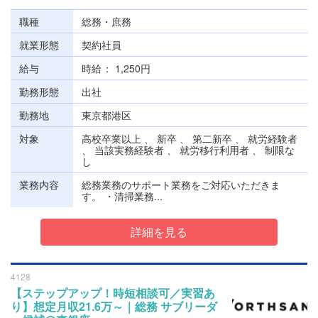
職種
総務・庶務
就業形態
契約社員
給与
時給
1,250円
勤務形態
出社
勤務地
東京都港区
対象
高校卒業以上 、 新卒 、 第二新卒 、 就労経験者
、 当該実務経験者 、 就労移行利用者 、 制限な
し
業務内容
総務業務のサポート業務をご対応いただきま
す。 ・清掃業務...
詳細を見る
4128
【ステップアップ！時短相談可／実習あ
り】想定月収21.6万～｜総務 サブリーダ