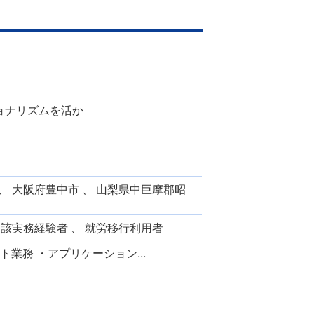
ョナリズムを活か
、 大阪府豊中市 、 山梨県中巨摩郡昭
当該実務経験者 、 就労移行利用者
業務 ・アプリケーション...