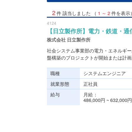
2
件 該当しました （
1 ～ 2
件を表示
4124
【日立製作所】電力・鉄道・通
株式会社 日立製作所
社会システム事業部の電力・エネルギー
盤構築のプロジェクトが開始または計画さ
職種
システムエンジニア
就業形態
正社員
給与
月給
486,000円 ~ 632,000円