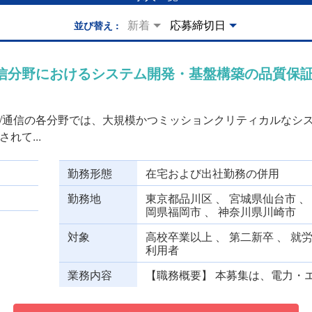
新着
応募締切日
並び替え
）
信分野におけるシステム開発・基盤構築の品質保
/通信の各分野では、大規模かつミッションクリティカルなシ
れて...
勤務形態
在宅および出社勤務の併用
勤務地
東京都品川区 、 宮城県仙台市 、
岡県福岡市 、 神奈川県川崎市
対象
高校卒業以上 、 第二新卒 、 就
利用者
業務内容
【職務概要】 本募集は、電力・エ