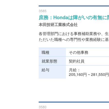
3585
庶務：Hondaは障がいの有無
本田技研工業株式会社
各管理部門における事務補助業務や、生
ただいた職種への専門性や業務経験に基づ
職種
その他事務
就業形態
契約社員
給与
月給
205,160円 ~ 281,550円
3580