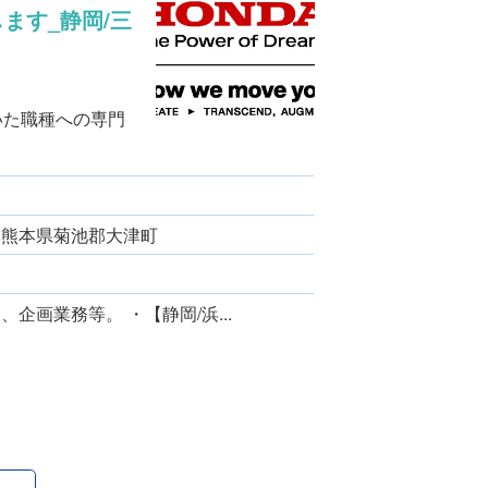
ます_静岡/三
いた職種への専門
、 熊本県菊池郡大津町
企画業務等。 ・【静岡/浜...