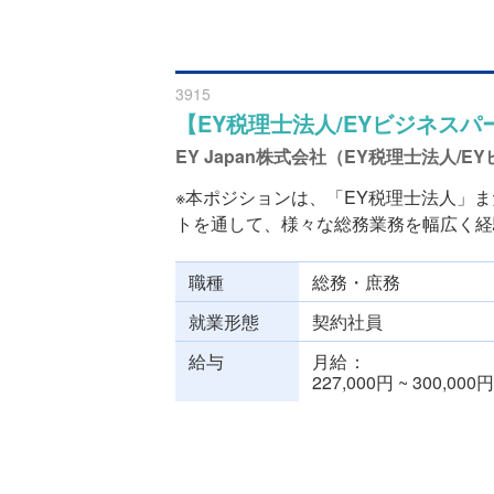
3915
【EY税理⼠法⼈/EYビジネス
EY Japan株式会社（EY税理士法人
※本ポジションは、「EY税理⼠法⼈」
トを通して、様々な総務業務を幅広く経験
職種
総務・庶務
就業形態
契約社員
給与
月給
227,000円 ~ 300,000円