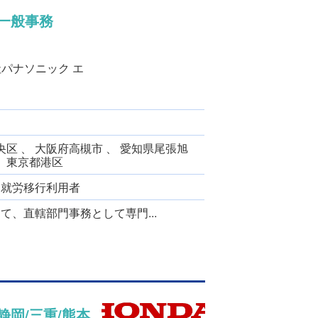
一般事務
社パナソニック エ
区 、 大阪府高槻市 、 愛知県尾張旭
、 東京都港区
、 就労移行利用者
、直轄部門事務として専門...
岡/三重/熊本