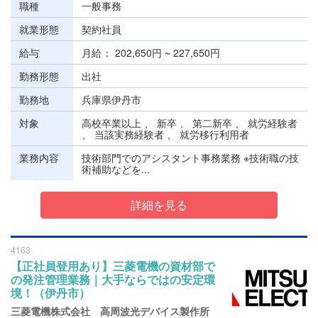
職種
一般事務
就業形態
契約社員
給与
月給
202,650円 ~ 227,650円
勤務形態
出社
勤務地
兵庫県伊丹市
対象
高校卒業以上 、 新卒 、 第二新卒 、 就労経験者
、 当該実務経験者 、 就労移行利用者
業務内容
技術部門でのアシスタント事務業務 ※技術職の技
術補助などを...
詳細を見る
4163
【正社員登用あり】三菱電機の資材部で
の発注管理業務｜大手ならではの安定環
境！（伊丹市）
三菱電機株式会社 高周波光デバイス製作所