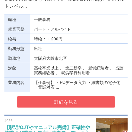
トレベル...
職種
一般事務
就業形態
パート・アルバイト
給与
時給
1,200円
勤務形態
出社
勤務地
大阪府大阪市北区
対象
高校卒業以上 、 第二新卒 、 就労経験者 、 当該
実務経験者 、 就労移行利用者
業務内容
【仕事例】 ・PCデータ入力 ・紙書類の電子化
・電話対応 ...
詳細を見る
4036
【駅近/OJTやマニュアル完備】正確性や