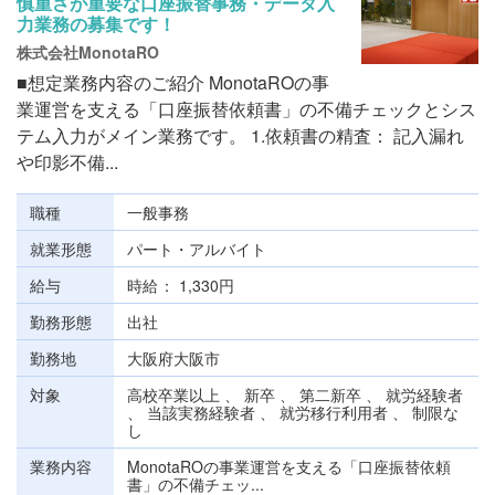
慎重さが重要な口座振替事務・データ入
力業務の募集です！
株式会社MonotaRO
■想定業務内容のご紹介 MonotaROの事
業運営を支える「口座振替依頼書」の不備チェックとシス
テム入力がメイン業務です。 1.依頼書の精査： 記入漏れ
や印影不備...
職種
一般事務
就業形態
パート・アルバイト
給与
時給
1,330円
勤務形態
出社
勤務地
大阪府大阪市
対象
高校卒業以上 、 新卒 、 第二新卒 、 就労経験者
、 当該実務経験者 、 就労移行利用者 、 制限な
し
業務内容
MonotaROの事業運営を支える「口座振替依頼
書」の不備チェッ...