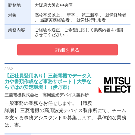
勤務地
大阪府大阪市中央区
対象
高校卒業以上 、 新卒 、 第二新卒 、 就労経験者
、 当該実務経験者 、 就労移行利用者
業務内容
ご経験や適正、ご希望に応じて業務内容を相談
させてください...
詳細を見る
3862
【正社員登用あり】三菱電機でデータ入
力や書類作成など事務サポート｜大手な
らではの安定環境！（伊丹市）
三菱電機株式会社 高周波光デバイス製作所
一般事務の業務をお任せします。 【職務
詳細】 三菱電機の高周波光デバイス製作所にて、チーム
を支える事務アシスタントを募集します。 具体的な業務
は、書...