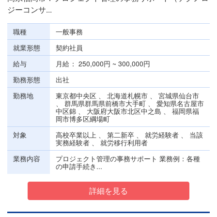
ジーコンサ...
職種
一般事務
就業形態
契約社員
給与
月給
250,000円 ~ 300,000円
勤務形態
出社
勤務地
東京都中央区 、 北海道札幌市 、 宮城県仙台市
、 群馬県群馬県前橋市大手町 、 愛知県名古屋市
中区錦 、 大阪府大阪市北区中之島 、 福岡県福
岡市博多区綱場町
対象
高校卒業以上 、 第二新卒 、 就労経験者 、 当該
実務経験者 、 就労移行利用者
業務内容
プロジェクト管理の事務サポート 業務例：各種
の申請手続き...
詳細を見る