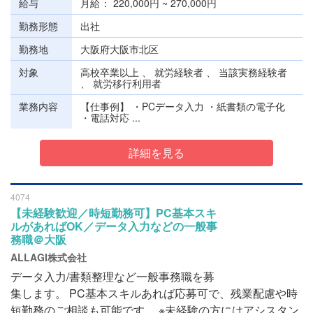
給与
月給
220,000円 ~ 270,000円
勤務形態
出社
勤務地
大阪府大阪市北区
対象
高校卒業以上 、 就労経験者 、 当該実務経験者
、 就労移行利用者
業務内容
【仕事例】 ・PCデータ入力 ・紙書類の電子化
・電話対応 ...
詳細を見る
4074
【未経験歓迎／時短勤務可】PC基本スキ
ルがあればOK／データ入力などの一般事
務職＠大阪
ALLAGI株式会社
データ入力/書類整理など一般事務職を募
集します。 PC基本スキルあれば応募可で、残業配慮や時
短勤務のご相談も可能です。 ※未経験の方にはアシスタン