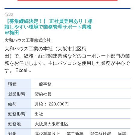
4233
【募集継続決定！】 正社員登用あり！相
談しやすい環境で業務管理サポート業務
＠梅田
大和ハウス工業株式会社
大和ハウス工業の本社（大阪市北区梅
田）で、総務・経理関連業務などのコーポレート部門の業
務をお任せします。主にパソコンを使用した業務が中心で
す。 Excel...
職種
一般事務
就業形態
契約社員
給与
月給
220,000円
勤務形態
出社
勤務地
大阪府大阪市北区
対象
高校卒業以上 、 第二新卒 、 就労経験者 、 当該