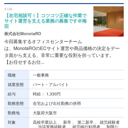
4148
【在宅相談可！】コツコツ正確な作業で
サイト運営を支える業務の募集です＠梅
田
株式会社MonotaRO
今回募集するオフィスセンターチーム
は、MonotaROのECサイト運営や商品価格の決定をデー
タ面から支える、非常に重要な役割を担っています。
【お任せするお仕...
職種
一般事務
就業形態
パート・アルバイト
給与
時給
1,330円
勤務形態
在宅および出社勤務の併用
勤務地
大阪府大阪市
対象
高校卒業以上 、 新卒 、 第二新卒 、 就労経験者
、 当該実務経験者 、 就労移行利用者 、 制限な