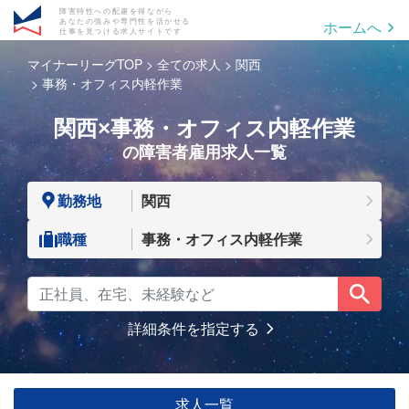
障害特性への配慮を得ながら
あなたの強みや専門性を活かせる
ホームへ
仕事を見つける求人サイトです
マイナーリーグTOP
全ての求人
関西
事務・オフィス内軽作業
関西×事務・オフィス内軽作業
の障害者雇用求人一覧
勤務地
関西
職種
事務・オフィス内軽作業
詳細条件を指定する
求人一覧