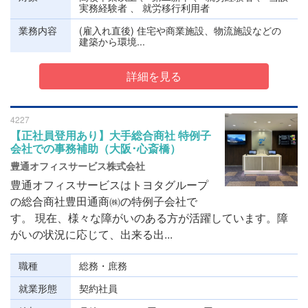
実務経験者 、 就労移行利用者
業務内容
(雇入れ直後) 住宅や商業施設、物流施設などの
建築から環境...
詳細を見る
4227
【正社員登用あり】大手総合商社 特例子
会社での事務補助（大阪･心斎橋）
豊通オフィスサービス株式会社
豊通オフィスサービスはトヨタグループ
の総合商社豊田通商㈱の特例子会社で
す。 現在、様々な障がいのある方が活躍しています。障
がいの状況に応じて、出来る出...
職種
総務・庶務
就業形態
契約社員