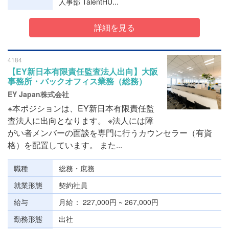
人事部 TalentHU...
詳細を見る
4184
【EY新日本有限責任監査法人出向】大阪
事務所・バックオフィス業務（総務）
EY Japan株式会社
※本ポジションは、EY新日本有限責任監
査法人に出向となります。 ※法人には障
がい者メンバーの面談を専門に行うカウンセラー（有資
格）を配置しています。 また...
職種
総務・庶務
就業形態
契約社員
給与
月給
227,000円 ~ 267,000円
勤務形態
出社