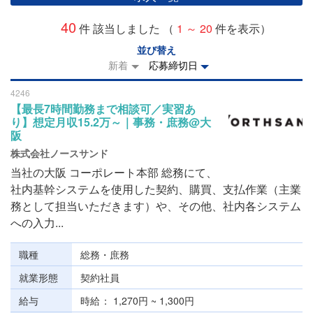
40
件 該当しました （
1 ～ 20
件を表示）
並び替え
新着
応募締切日
4246
【最長7時間勤務まで相談可／実習あ
り】想定月収15.2万～｜事務・庶務@大
阪
株式会社ノースサンド
当社の大阪 コーポレート本部 総務にて、
社内基幹システムを使用した契約、購買、支払作業（主業
務として担当いただきます）や、その他、社内各システム
への入力...
職種
総務・庶務
就業形態
契約社員
給与
時給
1,270円 ~ 1,300円