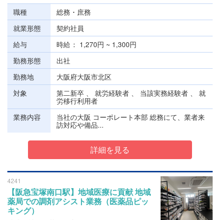
職種
総務・庶務
就業形態
契約社員
給与
時給
1,270円 ~ 1,300円
勤務形態
出社
勤務地
大阪府大阪市北区
対象
第二新卒 、 就労経験者 、 当該実務経験者 、 就
労移行利用者
業務内容
当社の大阪 コーポレート本部 総務にて、業者来
訪対応や備品...
詳細を見る
4241
【阪急宝塚南口駅】地域医療に貢献 地域
薬局での調剤アシスト業務（医薬品ピッ
キング）