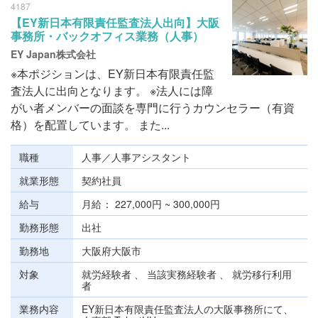
4187
【EY新日本有限責任監査法人出向】大阪
事務所・バックオフィス業務（人事）
EY Japan株式会社
※本ポジションは、EY新日本有限責任監
査法人に出向となります。 ※法人には障
がい者メンバーの面談を専門に行うカウンセラー（有資
格）を配置しています。 また...
職種
人事／人事アシスタント
就業形態
契約社員
給与
月給
227,000円 ~ 300,000円
勤務形態
出社
勤務地
大阪府大阪市
対象
就労経験者 、 当該実務経験者 、 就労移行利用
者
業務内容
EY新日本有限責任監査法人の大阪事務所にて、