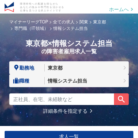
障害特性への配慮を得ながら
あなたの強みや専門性を活かせる
ホームへ
仕事を見つける求人サイトです
マイナーリーグTOP
全ての求人
関東
東京都
専門職（IT領域）
情報システム担当
東京都×情報システム担当
の障害者雇用求人一覧
勤務地
東京都
職種
情報システム担当
詳細条件を指定する
求人一覧