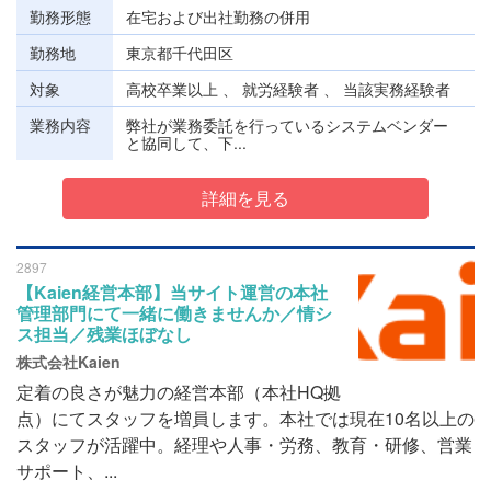
勤務形態
在宅および出社勤務の併用
勤務地
東京都千代田区
対象
高校卒業以上 、 就労経験者 、 当該実務経験者
業務内容
弊社が業務委託を行っているシステムベンダー
と協同して、下...
詳細を見る
2897
【Kaien経営本部】当サイト運営の本社
管理部門にて一緒に働きませんか／情シ
ス担当／残業ほぼなし
株式会社Kaien
定着の良さが魅力の経営本部（本社HQ拠
点）にてスタッフを増員します。本社では現在10名以上の
スタッフが活躍中。経理や人事・労務、教育・研修、営業
サポート、...