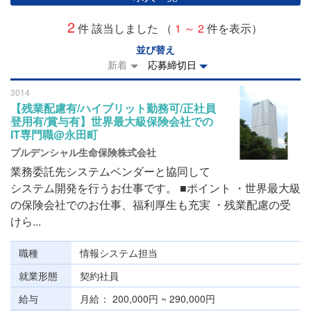
2
件 該当しました （
1 ～ 2
件を表示）
並び替え
新着
応募締切日
3014
【残業配慮有/ハイブリット勤務可/正社員
登用有/賞与有】世界最大級保険会社での
IT専門職@永田町
プルデンシャル生命保険株式会社
業務委託先システムベンダーと協同して
システム開発を行うお仕事です。 ■ポイント ・世界最大級
の保険会社でのお仕事、福利厚生も充実 ・残業配慮の受
けら...
職種
情報システム担当
就業形態
契約社員
給与
月給
200,000円 ~ 290,000円