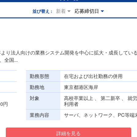
新着
応募締切日
並び替え
）
6年より法人向けの業務システム開発を中心に拡大・成長している
全国...
勤務形態
在宅および出社勤務の併用
勤務地
東京都港区海岸
対象
高校卒業以上 、 第二新卒 、 就
000円
利用者
業務内容
サーバ、ネットワーク、PC等端末
詳細を見る