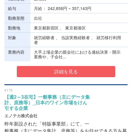
給与
月給
242,858円 ~ 357,143円
勤務形態
出社
勤務地
東京都新宿区 、 東京都港区
対象
就労経験者 、 当該実務経験者 、 就労移行利用
者
業務内容
大手上場企業の親会社における連結決算・開示
業務や、子会社...
詳細を見る
4176
【週2～3在宅】一般事務（主にデータ集
計、庶務等）_日本のワイン市場をけん
引する企業
エノテカ株式会社
昨年新設された「特販事業部」にて、一
般事務（主にデータ集計、庶務等）をお任せできる方を募