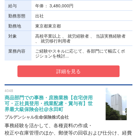
給与
年俸
3,480,000円
勤務形態
出社
勤務地
東京都東京都
対象
高校卒業以上 、 就労経験者 、 当該実務経験者
、 就労移行利用者
業務内容
ご経験やスキルに応じて、各部門にて幅広くポ
ジションを検討...
詳細を見る
4048
商品部門での事務・庶務業務【在宅併用
可・正社員登用・残業配慮・賞与有】世
界最大級保険会社@永田町
プルデンシャル生命保険株式会社
事務経験を活かして、各種資料の作成・
校正や在庫管理のほか、郵便等の回収および仕分け、経費