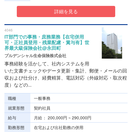
詳細を見る
4046
IT部門での事務・庶務業務【在宅併用
可・正社員登用・残業配慮・賞与有】世
界最大級保険会社@永田町
プルデンシャル生命保険株式会社
事務経験を活かして、社内システムを用
いた文書チェックやデータ更新・集計、郵便・メールの回
収および仕分け、経費精算、電話対応（外線対応・取次程
度）などの...
職種
一般事務
就業形態
契約社員
給与
月給
200,000円 ~ 290,000円
勤務形態
在宅および出社勤務の併用