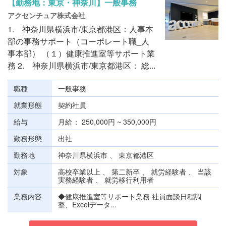
【勤務地：東京・神奈川】一般事務
アクセンチュア株式会社
1. 神奈川県横浜市/東京都港区：人事本
部の事務サポート（コーポレート職_人
事本部） （１）健康推進室等サポート業
務 2. 神奈川県横浜市/東京都港区： 総...
職種
一般事務
就業形態
契約社員
給与
月給
250,000円 ~ 350,000円
勤務形態
出社
勤務地
神奈川県横浜市 、 東京都港区
対象
高校卒業以上 、 第二新卒 、 就労経験者 、 当該
実務経験者 、 就労移行利用者
業務内容
◆健康推進室等サポート業務 社員面談日程調
整、Excelデータ...