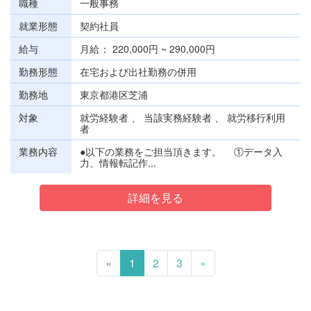
職種
一般事務
就業形態
契約社員
給与
月給
220,000円 ~ 290,000円
勤務形態
在宅および出社勤務の併用
勤務地
東京都港区芝浦
対象
就労経験者 、 当該実務経験者 、 就労移行利用
者
業務内容
●以下の業務をご担当頂きます。 ①データ入
力、情報転記作...
詳細を見る
«
1
2
3
»