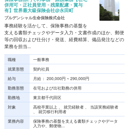
併用可・正社員登用・残業配慮・賞与
有】世界最大級保険会社@永田町
プルデンシャル生命保険株式会社
事務経験を活かして、保険事務の基盤を
支える書類チェックやデータ入力・文書作成のほか、郵便
等の回収および仕分け・発送、経費精算、備品発注などの
業務を担当...
職種
一般事務
就業形態
契約社員
給与
月給
200,000円 ~ 290,000円
勤務形態
在宅および出社勤務の併用
勤務地
東京都千代田区
対象
高校卒業以上 、 就労経験者 、 当該実務経験者
、 就労移行利用者
業務内容
保険事務の基盤を支える書類チェックやデータ
入力や、郵便物...