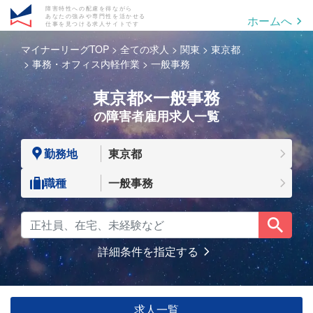
障害特性への配慮を得ながら
あなたの強みや専門性を活かせる
ホームへ
仕事を見つける求人サイトです
マイナーリーグTOP
全ての求人
関東
東京都
事務・オフィス内軽作業
一般事務
東京都×一般事務
の障害者雇用求人一覧
勤務地
東京都
職種
一般事務
詳細条件を指定する
求人一覧