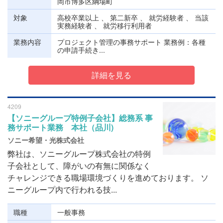
岡市博多区綱場町
対象
高校卒業以上 、 第二新卒 、 就労経験者 、 当該
実務経験者 、 就労移行利用者
業務内容
プロジェクト管理の事務サポート 業務例：各種
の申請手続き...
詳細を見る
4209
【ソニーグループ特例子会社】総務系 事
務サポート業務 本社（品川)
ソニー希望・光株式会社
弊社は、ソニーグループ株式会社の特例
子会社として、障がいの有無に関係なく
チャレンジできる職場環境づくりを進めております。 ソ
ニーグループ内で行われる技...
職種
一般事務