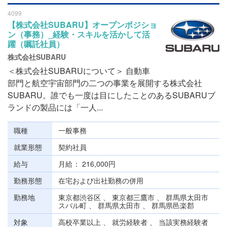
4099
【株式会社SUBARU】オープンポジショ
ン（事務）_経験・スキルを活かして活
躍（嘱託社員）
株式会社SUBARU
＜株式会社SUBARUについて＞ 自動車
部門と航空宇宙部門の二つの事業を展開する株式会社
SUBARU。誰でも一度は目にしたことのあるSUBARUブ
ランドの製品には「一人...
職種
一般事務
就業形態
契約社員
給与
月給
216,000円
勤務形態
在宅および出社勤務の併用
勤務地
東京都渋谷区 、 東京都三鷹市 、 群馬県太田市
スバル町 、 群馬県太田市 、 群馬県邑楽郡
対象
高校卒業以上 、 就労経験者 、 当該実務経験者