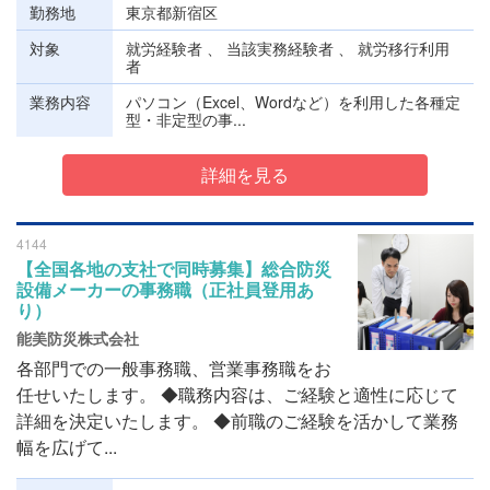
勤務地
東京都新宿区
対象
就労経験者 、 当該実務経験者 、 就労移行利用
者
業務内容
パソコン（Excel、Wordなど）を利用した各種定
型・非定型の事...
詳細を見る
4144
【全国各地の支社で同時募集】総合防災
設備メーカーの事務職（正社員登用あ
り）
能美防災株式会社
各部門での一般事務職、営業事務職をお
任せいたします。 ◆職務内容は、ご経験と適性に応じて
詳細を決定いたします。 ◆前職のご経験を活かして業務
幅を広げて...