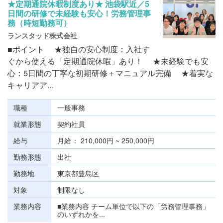
★定期通院休暇制度あり★ 池袋駅近／5
日間の研修で未経験も安心！労務管理事
務（時短勤務可）
ランスタッド株式会社
■ポイント ★独自の安心制度：入社す
ぐから使える「定期通院休暇」あり！ ★未経験でも安
心：5日間の丁寧な初期研修＋マニュアル完備 ★着実な
キャリアア...
職種
一般事務
就業形態
契約社員
給与
月給
210,000円 ~ 250,000円
勤務形態
出社
勤務地
東京都豊島区
対象
制限なし
業務内容
■業務内容 チーム単位で以下の「労務管理事務」
のいずれかを...