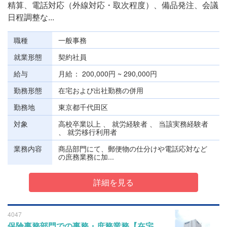
精算、電話対応（外線対応・取次程度）、備品発注、会議
日程調整な...
職種
一般事務
就業形態
契約社員
給与
月給
200,000円 ~ 290,000円
勤務形態
在宅および出社勤務の併用
勤務地
東京都千代田区
対象
高校卒業以上 、 就労経験者 、 当該実務経験者
、 就労移行利用者
業務内容
商品部門にて、郵便物の仕分けや電話応対など
の庶務業務に加...
詳細を見る
4047
保険事務部門での事務・庶務業務【在宅