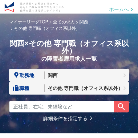
障害特性への配慮を得ながら
あなたの強みや専門性を活かせる
ホームへ
仕事を見つける求人サイトです
マイナーリーグTOP
全ての求人
関西
その他 専門職（オフィス系以外）
関西×その他 専門職（オフィス系以
外）
の障害者雇用求人一覧
勤務地
関西
職種
その他 専門職（オフィス系以外）
詳細条件を指定する