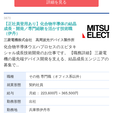
詳細を見る
3870
【正社員登用あり】化合物半導体の結晶
成長・開発／専門経験を活かす技術職
（伊丹）
三菱電機株式会社 高周波光デバイス製作所
化合物半導体ウエハプロセスのエピタキ
シャル成長技術開発のお仕事です。 【職務詳細】 三菱電
機の最先端デバイス開発を支える、結晶成長エンジニアの
募集で...
職種
その他 専門職（オフィス系以外）
就業形態
契約社員
給与
月給
223,600円 ~ 365,500円
勤務形態
出社
勤務地
兵庫県伊丹市