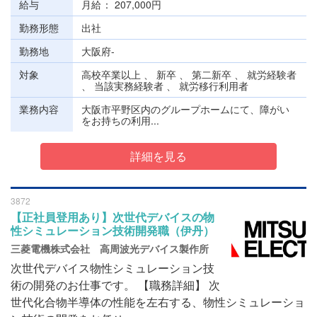
給与
月給
207,000円
勤務形態
出社
勤務地
大阪府-
対象
高校卒業以上 、 新卒 、 第二新卒 、 就労経験者
、 当該実務経験者 、 就労移行利用者
業務内容
大阪市平野区内のグループホームにて、障がい
をお持ちの利用...
詳細を見る
3872
【正社員登用あり】次世代デバイスの物
性シミュレーション技術開発職（伊丹）
三菱電機株式会社 高周波光デバイス製作所
次世代デバイス物性シミュレーション技
術の開発のお仕事です。 【職務詳細】 次
世代化合物半導体の性能を左右する、物性シミュレーショ