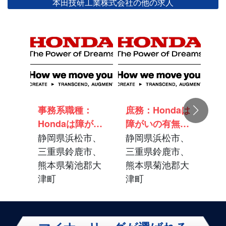
本田技研工業株式会社の他の求人
事務系職種：
庶務：Hondaは
生
Hondaは障がい
障がいの有無に
H
の有無に関わら
静岡県浜松市、
関わらず活躍で
静岡県浜松市、
の
静
ず活躍できる風
三重県鈴鹿市、
きる風土と共生
三重県鈴鹿市、
ず
三
土と共生職場を
熊本県菊池郡大
職場を目指しま
熊本県菊池郡大
土
熊
目指します_静
津町
す_静岡/三重/熊
津町
目
津
岡/三重/熊本
本
岡