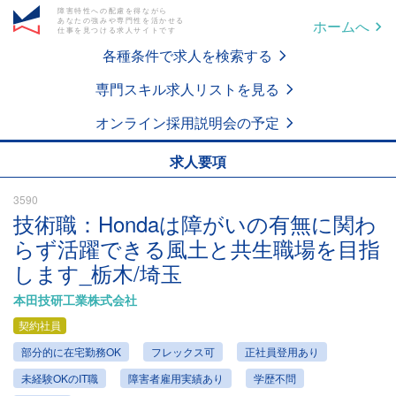
障害特性への配慮を得ながら
あなたの強みや専門性を活かせる
ホームへ
仕事を見つける求人サイトです
各種条件で求人を検索する
専門スキル求人リストを見る
オンライン採用説明会の予定
求人要項
3590
技術職：Hondaは障がいの有無に関わ
らず活躍できる風土と共生職場を目指
します_栃木/埼玉
本田技研工業株式会社
契約社員
部分的に在宅勤務OK
フレックス可
正社員登用あり
未経験OKのIT職
障害者雇用実績あり
学歴不問