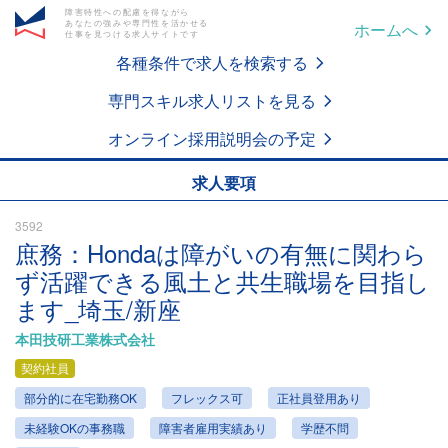
障害特性への配慮を得ながら
あなたの強みや専門性を活かせる
ホームへ
仕事を見つける求人サイトです
各種条件で求人を検索する
専門スキル求人リストを見る
オンライン採用説明会の予定
求人要項
3592
庶務：Hondaは障がいの有無に関わら
ず活躍できる風土と共生職場を目指し
ます_埼玉/新座
本田技研工業株式会社
契約社員
部分的に在宅勤務OK
フレックス可
正社員登用あり
未経験OKの事務職
障害者雇用実績あり
学歴不問