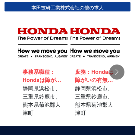
本田技研工業株式会社の他の求人
事務系職種：
庶務：Hondaは
生
Hondaは障がい
障がいの有無に
H
の有無に関わら
静岡県浜松市、
関わらず活躍で
静岡県浜松市、
の
静
ず活躍できる風
三重県鈴鹿市、
きる風土と共生
三重県鈴鹿市、
ず
三
土と共生職場を
熊本県菊池郡大
職場を目指しま
熊本県菊池郡大
土
熊
目指します_静
津町
す_静岡/三重/熊
津町
目
津
岡/三重/熊本
本
岡