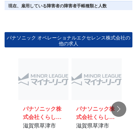
現在、雇用している障害者の障害者手帳種類と人数
パナソニック オペレーショナルエクセレンス株式会社の
他の求人
パナソニック株
パナソニック株
パ
式会社くらしア
式会社くらしア
式
プラインス社/管
滋賀県草津市
プラインス
滋賀県草津市
プ
滋
理部門/一般事務
社/CS部門/一般
外