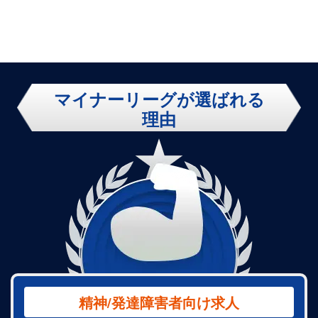
＠草津
事務＠草津
般
マイナーリーグが選ばれる
理由
精神/発達障害者向け求人