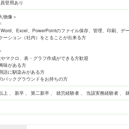
社員登用あり
人物像＞
件
Word、Excel、PowerPointのファイル保存、管理、印刷、
ケーション（社内）をとることが出来る方
件
l関数やマクロ、表・グラフ作成ができる方歓迎
興味がある方
用語に馴染みがある方
のバックグラウンドをお持ちの方
上 、 新卒 、 第二新卒 、 就労経験者 、 当該実務経験者 、