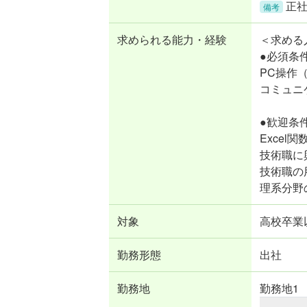
正
備考
求められる能力・経験
＜求める
●必須条
PC操作（
コミュニ
●歓迎条
Exce
技術職に
技術職の
理系分野
対象
高校卒業以
勤務形態
出社
勤務地
勤務地1