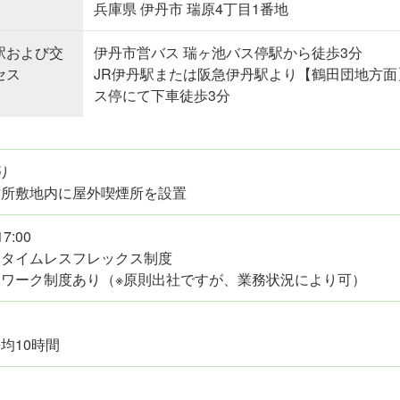
兵庫県 伊丹市 瑞原4丁目1番地
駅および交
伊丹市営バス 瑞ヶ池バス停駅から徒歩3分
セス
JR伊丹駅または阪急伊丹駅より【鶴田団地方面
ス停にて下車徒歩3分
り
作所敷地内に屋外喫煙所を設置
17:00
アタイムレスフレックス制度
レワーク制度あり（※原則出社ですが、業務状況により可）
均10時間