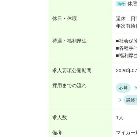
休憩
備考
休日・休暇
週休二日
年次有給
待遇・福利厚生
■社会保
■各種手
■福利厚
求人要項公開期間
2026年0
採用までの流れ
応募
最終
求人数
1人
備考
マイカー