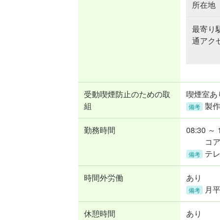
所在地
最寄り
通アク
受動喫煙防止のための取
喫煙室あ
組
製
備考
勤務時間
08:30 ～ 
コ
テ
備考
時間外労働
あり
月平
備考
休憩時間
あり