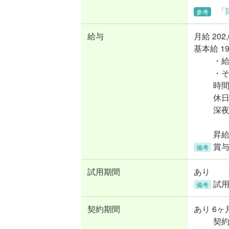
「
参考
給与
月給
202
基本給 198
・給
・
時間
休日
深夜
昇給
賞与
備考
試用期間
あり
試用
備考
契約期間
あり 6ヶ
契