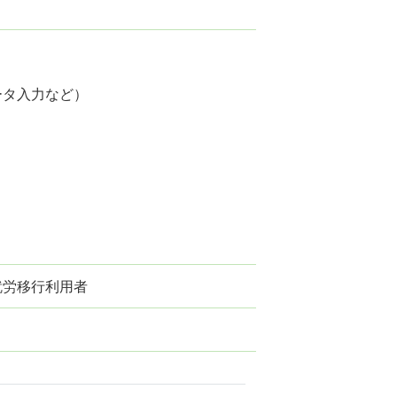
データ入力など）
 就労移行利用者